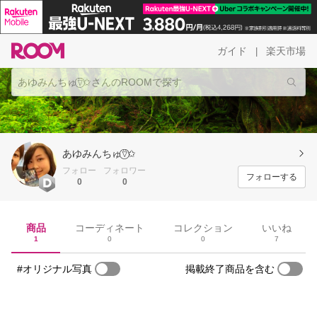
ガイド
楽天市場
|
あゆみんちゅ⍢⃝✩
フォロー
フォロワー
フォローする
0
0
商品
コーディネート
コレクション
いいね
1
0
0
7
#オリジナル写真
掲載終了商品を含む