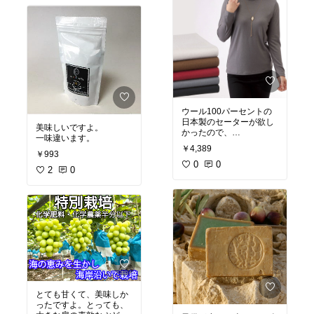
味もあります。
鯖も新鮮で美味しいで
す。
缶の蓋も開けやすい で
す。
ウール100パーセントの
日本製のセーターが欲し
美味しいですよ。
かったので、
一味違います。
検索して探しました。
￥4,389
バーゲンで以前日本製で
￥993
ないものを購入したので
0
0
2
0
すが、着られたものでな
いセーターが届き、
嫌な色で着ないで捨てた
ことがあり、ネットで買
い物は、難しいので、
どうかな？と思っていま
したが、
地味かなと思った色も、
柔らかい温かみのある色
でとても満足しました。
毛玉のできない加工で、
スーツにも、ワンピース
とても甘くて、美味しか
の下に着込んでも良さそ
ったですよ。とっても、
うで、