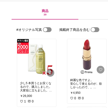
商品
39
#オリジナル写真
掲載終了商品を含む
綺麗な色ですよ。
少し5 本買うとお安くな
安心して使えるのが、欲
るので、購入しました。
しかったので、。
大変役に立ちました。
椿油の伸びはいいです。
￥4,950
先日主人が外出から帰っ
唇も乾きにくいし、。
￥26,000
てきたら、しんどいと急
0
0
に言ったんです。
1
0
で、EMXを一本全部飲む