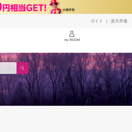
ガイド
楽天市場
|
my ROOM