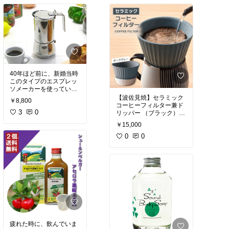
は自分では自覚症状はな
て、思い出したように飲
いですよね。
んでみました。
でも、食べたらお腹が痛
やっぱり、ビタミン不足
いような痛くないような
だったのか？
感じで、その後のおトイ
おみずで、割って大量消
レに駆け込んだ感想は、
費しています。
やはり、そこまでたくさ
足が、楽なように思いま
ん出ないけど、宿便？
す。
お腹が少し痛いような痛
ストレスも、高い日々を
くないような感覚が味噌
送っていたので、ストレ
40年ほど前に、新婚当時
です。
スが高いと、
このタイプのエスプレッ
細胞に詰まっている老廃
ビタミンはとっても、そ
ソメーカーを使っていま
物が出る時の合図らしい
ちらの解消に回るような
した。
【波佐見焼】セラミック
です。
ので、
￥8,800
ゴムが、ダメになって
コーヒーフィルター兼ド
炭は、やはりデトックス
ストレスが高い仕事をし
も、長い間惜しくて捨て
3
0
リッパー （ブラック）
効果は高いように思いま
ている人ほど、たくさん
られずにいました。
【まるしん】
す。
取らないといけないよう
￥15,000
同じような直火式を見つ
よくわからないまま、買
冷たいもの食べすぎて、
です。
けることが出来て、エス
ったのですが、コーヒー
0
0
お腹痛くなるのとは全然
シークワサーのビタミン
プレッソを楽しめるよう
が美味しくなる優れもの
違うので、、。
含有量は多いのかな？
になろうとは、。
の商品です。
と思います。胃は、丈夫
楽しみが出来ました。
焼き物で、セラミック？
なので、こうゆう飲み方
違うタイプも、欲しくな
謎です。
ができますけど、
りますね。
丁寧なお手紙と共に、す
胃の弱い方は、飲み方を
ぐ届きました。
考えられて飲まれてくだ
コーヒーはマイルドな味
になり、えぐみが緩和さ
れるような？
気がします。
水、ワイン、色々試さな
疲れた時に、飲んでいま
いとよくわからないので