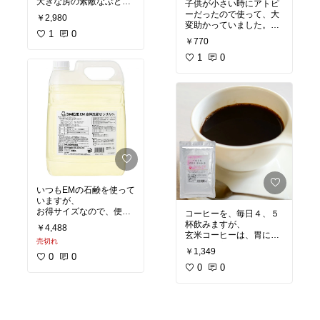
大きな房の素敵なぶどう
子供が小さい時にアトピ
写真よりも素敵でした。
でした。
ーだったので使って、大
￥2,980
購入して良かったです。
シャインマスカットは、
変助かっていました。
昔から結構なお値段はす
1
0
その時石鹸についていた
￥770
るので、
写真が、オアシスの中で
作り方はむずかいのかと
オリーブオイルを作って
1
0
思っています。
いる素敵な写真でした。
親戚が集まった時の、サ
その後、アレッポの石鹸
プライズのために購入し
を見かけることが無くな
ました。
り。
進物にする場合でも、シ
心配していました。
ャインマスカットのお高
また、巡り会うことが出
いということを知ってい
来てとても嬉しいです。
る方に送らないと、
素敵な石鹸を作り続けて
意味がないと思います。
下さい。
シャインマスカットは、
特別な方のプレゼントに
いいと思います。
いつもEMの石鹸を使って
わかる方には、わかると
いますが、
お得サイズなので、便利
コーヒーを、毎日４、５
ですよ。
杯飲みますが、
￥4,488
玄米コーヒーは、胃に優
売切れ
しくて、良いような気が
￥1,349
します。
0
0
毎日の習慣になりそう
0
0
な、気配！