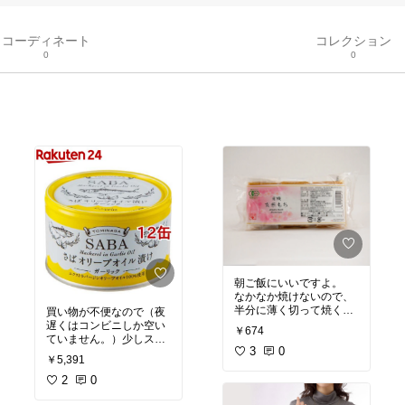
コーディネート
コレクション
0
0
朝ご飯にいいですよ。
なかなか焼けないので、
半分に薄く切って焼くの
買い物が不便なので（夜
がいいです。
遅くはコンビニしか空い
￥674
デトックスになるかなと
ていません。）少しスト
思って買ってみました。
3
0
ック用に買いました。
￥5,391
腹持ちは、いいです。
車を運転していても、夜
便秘がちな人は、食べる
の道は暗いので買い物は
2
0
と出ると思います。
嫌だなぁと保存食的な意