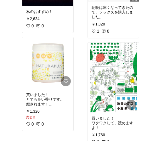
やすいようにしてもらえ
朝晩は寒くなってきたの
れば、パーフェクトな組
私のおすすめ！
で、ソックスを購入しま
み立てで、
した。
女性でも、簡単です。き
￥2,634
少し厚い生地で、履き心
れいにアイロンがかかっ
￥1,320
0
0
地は良いですよ。
た服を楽しみたいと思い
色味も気を衒わず、感じ
1
0
ます。
がいいです。
色違いも、欲しくなりま
すね。
すぐ送って下さり、あり
がとうございました。
買いました！
とても良い香りです。
癒されます！
でも、1ヶ月半ぐらいし
￥1,320
か、持ちはないと書いて
売切れ
ます。
買いました！
それでも、部屋の中は、
ワクワクして、読めます
0
0
とてもいい香り。
よ！
もう少し、安くなって欲
なんだか、楽しい。
￥1,760
しい！
そして、農の現実と夢と