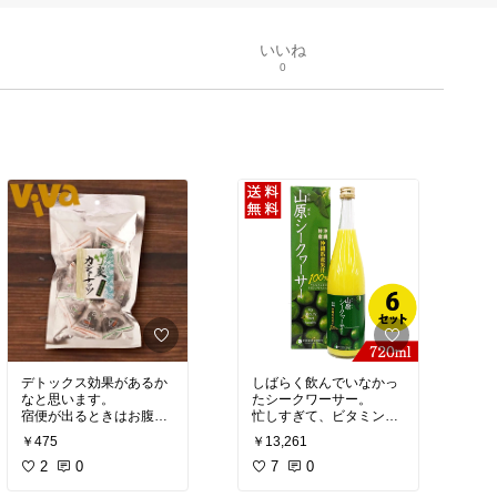
いいね
0
デトックス効果があるか
しばらく飲んでいなかっ
なと思います。
たシークワーサー。
宿便が出るときはお腹が
忙しすぎて、ビタミンな
痛くなって、その後、コ
どはとっていたんです
￥475
￥13,261
ールタール状の便が出る
が、飲むのを忘れていま
という話を読みました。
2
0
した。
7
0
そんなに、溜まってると
足の痛みが酷くなってき