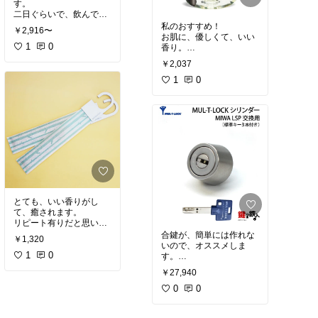
す。
すけど、買ってみてよか
二日ぐらいで、飲んでし
ったなぁと思いました。
まいます。
私のおすすめ！
￥2,916〜
飲み方としては、少しづ
お肌に、優しくて、いい
つの様ですが、
1
0
香り。
どうしても、疲労を回復
フコイダン入り。
￥2,037
したい時に飲んでいま
1
0
とても、いい香りがし
て、癒されます。
リピート有りだと思いま
す。
合鍵が、簡単には作れな
￥1,320
いので、オススメしま
1
0
す。
カードが鍵と一緒に送ら
￥27,940
れてきます。
それがないと、新たに鍵
0
0
を作ることができませ
ん。