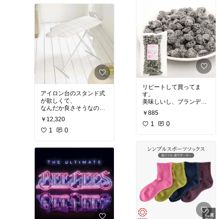
ように言って、飲んでも
らいました。
主人は半信半疑で飲みま
したら、気分が回復しま
した。
何だったのかは、よくわ
かりません。
今、よく言われているシ
ュディング？
私は、10年程は、EMを
活用しているのですが、
主人は初めてです。
リピートして買ってま
常備しておいて良かった
アイロン台のスタンド式
す。
と思います。
が欲しくて、
美味しいし、ブランディ
なんだか良さそうなのが
が大人の味って感じで
￥885
やっと見つかったと思い
す。
￥12,320
ました。
食べ出すと、止まらない
1
0
テーブル下に収納してい
1
0
です。
ます。
ささっと使えるように、
スタンドは折らずに、そ
のまま収納。
組み立ては、簡単でし
た。片方の足を差し込む
だけ。
動かないように、小さな
紙が挟んであるのです
が、もう少し引き抜きや
すいように、
長めに切って、引き抜き