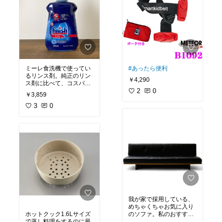
ミーレ食洗機で使ってい
#あったら便利
るリンス剤。純正のリン
￥4,290
ス剤に比べて、コスパよ
し、匂いも少なくおすす
2
0
￥3,859
めです。
3
0
我が家で採用している、
めちゃくちゃお気に入り
ホットクック1.6Lサイズ
のソファ。私のおすす
で蒸し料理をするのに最
め！