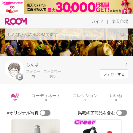
ガイド
楽天市場
|
しんば
フォロー
フォロワー
フォローする
79
305
商品
コーディネート
コレクション
いいね
52
0
5
0
#オリジナル写真
掲載終了商品を含む