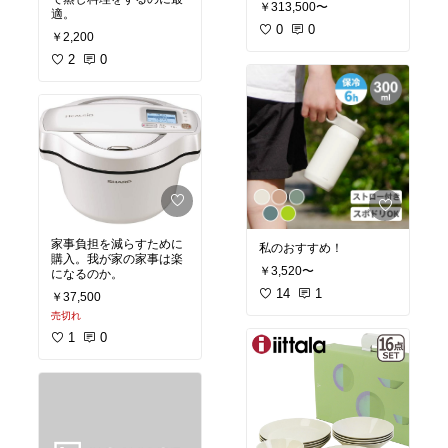
￥313,500〜
適。
0
0
￥2,200
2
0
家事負担を減らすために
私のおすすめ！
購入。我が家の家事は楽
￥3,520〜
になるのか。
14
1
￥37,500
売切れ
1
0