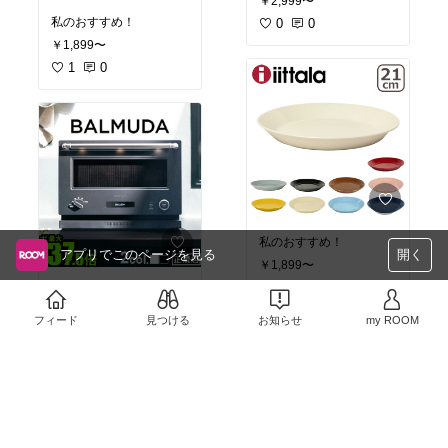
￥2,999〜
私のおすすめ！
0
0
￥1,899〜
1
0
私のおすすめ！
アプリでこのページを見る
開く
￥1,899〜
私のおすすめ！
1
0
￥59,400
フィード
見つける
お知らせ
my ROOM
2
0