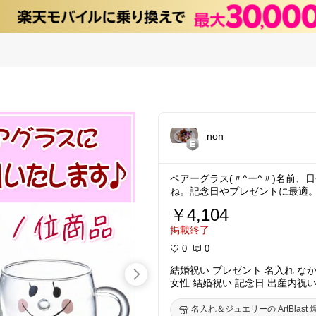
non
ペアーグラス(〃^ー^〃)名前
ね。記念日やプレゼントに最適
￥4,104
掲載終了
0
0
結婚祝い プレゼント 名入れ な
女性 結婚祝い 記念日 出産内祝
祝い 贈り物/結婚祝い 友人/結婚
名入れ＆ジュエリーの ArtBlast 