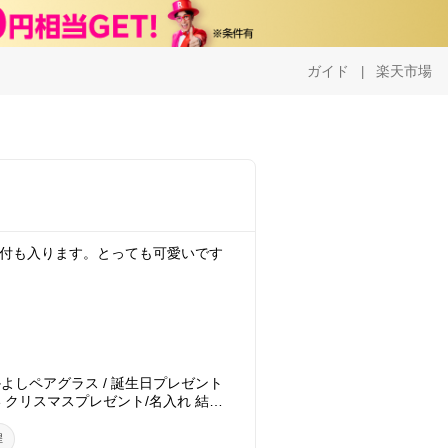
ガイド
楽天市場
|
、日付も入ります。とっても可愛いです
。
かよしペアグラス / 誕生日プレゼント
い クリスマスプレゼント/名入れ 結婚
祝い 上司/結婚祝い 親戚/結婚祝い 親友
煌