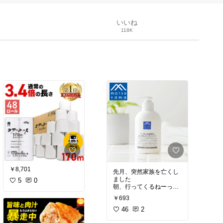
いいね
118K
￥8,701
先月、突然家族を亡くし
ました
5
0
朝、行ってくるねーって
元気に出て行ったのに
￥693
そのまま帰ってきません
46
2
でした。