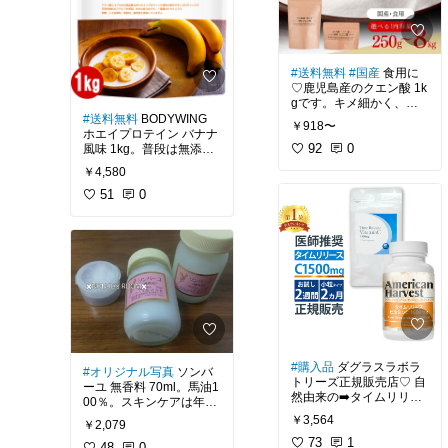
お腹の調子目的よりも、
見てくださいね。
お口の中の環境改善に使
用しています。
料理にも使いますが、
私は炭酸水に入れて飲む
糖質を含む物を与えてき
のが好きです。
#送料無料
#国産
食用に
た人間が悪いのですが、
♡鹿児島産のクエン酸 1k
奥歯に歯石があり、臭い
プロテイン(150mlに対し
gです。キメ細かく、サ
があります。歯○病です
てレモン汁小さじ1/2目
ラサラしています。
#送料無料
BODYWING
ね。
安)やEAAにも入れると気
￥918〜
ホエイプロテイン バナナ
分転換になります。
我が家ではお風呂&掃除
92
0
風味 1kg。普段は無添加
普段はガーゼと次亜塩素
用(食用でも大丈夫なもの
タイプのナチュラルを愛
酸でケアしていますが、
楽天市場内の酒屋さん？
￥4,580
ですが。)と、食用(この
飲してますが、私、毎日
乳酸菌も利用し始めまし
にも安く売ってますが、
商品)で2種類のクエン酸
最低3回飲んでいるので
51
0
た。
私は生クリームやバター
を使い分けています。
飽きるのが早くて...甘味
など色々買うものがある
料はステビアのみという
例えば、歯○病の人なら
のでプロフーズさんで購
炭酸水に混ぜて飲んでい
事だったのでこちらも購
ば、食事の後にほんの少
入してます。
ますが、混ぜなくても溶
入してみました。
しの重曹で歯磨きをしま
けるので手間が掛かりま
す。その後に、この乳酸
お買い物経由していただ
せん。
中身ですが、アミノ酸ス
菌を口の中で溶かし、全
きありがとうございます
コア100のWPCホエイプ
体に満遍なく行き渡らせ
(｡ᵕᴗᵕ｡)"
【クエン酸で医者いら
ロテインを原料に、7種
るようにします。
(9月20日更新)
ず】という本がありま
のビタミンが入っていま
す。
す。
お犬様にも試したとこ
体調面で困っている人に
ろ、すすぐ前にしょっぱ
追記•*¨*•.¸¸☆*･ﾟ
#購入品
ダグラスラボラ
#オリジナル写真
ソンバ
は読んでみて欲しいです
砂糖、保存料、着色料は
い重曹を舐めてしまうの
蓋が固いです。毎回本気
トリーズ正規販売店♡ 自
ーユ 無香料 70ml。馬油1
が、入手出来るかな？
添加していません。
で次亜塩素酸と乳酸菌で
を出さねばならないの
然由来の➡️タイムリリー
00％。スキンケアは年々
継続するか、試行錯誤の
で、500mlの炭酸水の蓋
ス加工 ビタミンC 1500m
シンプルになってます(
関係するブログも削除さ
味は、甘さ控えめなので
￥3,564
段階です。
を流用しました(使えて良
￥2,079
g 180粒入り。
´艸｀)
れてしまったし、コレが
日常的に糖質を摂ってい
かった)。ラベルは少し力
73
1
48
0