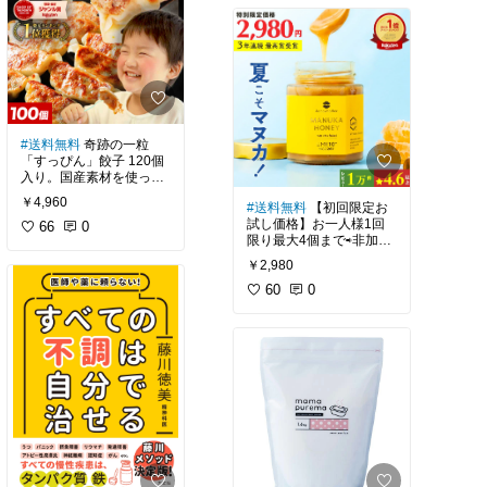
事故でしたが
顔を見ることも
体に触れることも叶わな
いまま火葬を済ませまし
た。
少し落ち着いたと言うよ
#送料無料
奇跡の一粒
りは精神薬？のお世話に
「すっぴん」餃子 120個
なっているので何とか過
入り。国産素材を使って
ごしていられる感じで
ます。タレが要らないく
す。
￥4,960
#送料無料
【初回限定お
らい旨味があるそうで
試し価格】お一人様1回
す。
66
0
限り最大4個まで⇨非加熱
現実を直視してしまうと
の100％純粋♡マヌカハ
こちらは冷凍便で、2月8
発狂してしまう
￥2,980
ニー UMF+10 250g。健
日20時～5時間限定 50％
そんな状況です
康維持目的～ちょっと喉
60
0
OFFの1980円でした(●´ω
に違和感あるかも？と
｀●)♬
か、何となく不調な時に
手洗いが雑で、タオルが
はUMF+10で十分そうで
汚れるので
すね。レビュー評価も高
コレならどうだ！と購入
いです。赤ちゃんや、蜂
【博多もつ鍋と餃子 マイ
した商品も
にアレルギーのある人は
避けて下さいねー(●´ω｀
#餃子
#冷凍
#国産
亡くなった翌日に届きま
●)
した。
やっと開封して使って見
【マヌカハニーのハニー