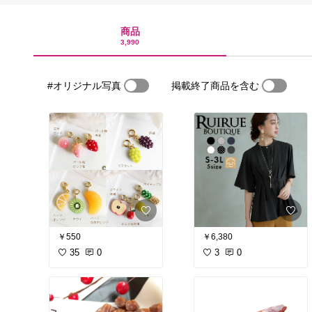
商品
3,990
#オリジナル写真
掲載終了商品を含む
￥550
￥6,380
35
0
3
0