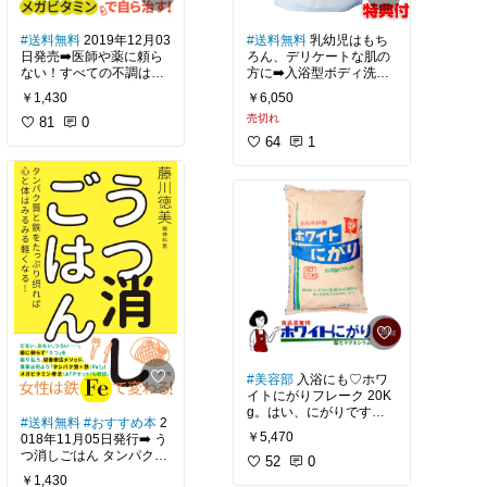
ましたが
泡切れもよく、香りも残
#お試し
#マヌカハニー
#
りにくいです
#送料無料
2019年12月03
#送料無料
乳幼児はもち
純粋
#はちみつ
#蜂蜜
#非
日発売➡️医師や薬に頼ら
ろん、デリケートな肌の
加熱
#オーガニック
ない！すべての不調は自
方に➡️入浴型ボディ洗浄
使って欲しかったなー
分で治せる 藤川徳美。
剤♡ママプレマ 600g入
￥1,430
￥6,050
りです。
売切れ
今回の表紙は手に取りや
81
0
手洗い雑でもいいよ
すくなったように思いま
64
1
タオルの汚れくらい何と
す。前回はうつが全面に
主成分は、食品添加物の
かして落とすから
出てたのでスルーした人
重曹と炭酸塩。
も多いかと。。。
環境にもお肌にも安心安
帰ってきてくれないか
全なのですが
な？
個人的な考えですが、病
院は対処療法なので、根
本から改めないといつま
注目すべきはコレ、
でも同じ事を繰り返すと
アミノ酸も入っているん
今までありがとうござい
思ってます。
ですねー。
ました
Roomを離れます。
透析をしている人でも健
康自主管理しています。
私、普段から自分で調合
して似たような状況で入
大切な人には是非とも
メガビタミンという部分
浴しているので、この商
悔いのないように接して
#美容部
入浴にも♡ホワ
に引っかかる人も居るか
品は使ったことは無いの
ください
イトにがりフレーク 20K
もしれませんが、そこは
ですがとても良さそうだ
g。はい、にがりです。
あくまでも次のステージ
ったのでチェックしてみ
#送料無料
#おすすめ本
2
お豆腐屋さんを...始める
です。
ました。
￥5,470
018年11月05日発行➡️ う
行ってらっしゃいって笑
訳ではなく、私、マグネ
つ消しごはん タンパク質
顔で送り出せたのは
シウム不足なので経皮摂
52
0
最初のステージはアレで
プレゼントにも良さそう
と鉄をたっぷり摂れば心
良かったかな。
取にいいかなー？と、思
すよ。
￥1,430
ですね。