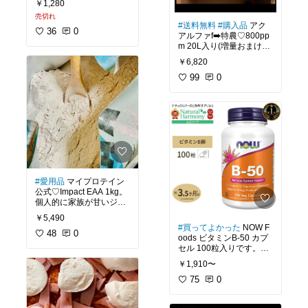
￥1,280
のセールで買ってみまし
売切れ
た。パッケージには有機
#送料無料
#購入品
アク
の記載がないのでいまい
36
0
アルファf➡️特農♡800pp
ちわからないけど、生姜
m 20L入り(増量おまけあ
紅茶に使いますー。5日
り)
で届きました。本品は小
￥6,820
さいのに、マンションの
純水とオリジナル結晶塩
99
0
ポストに入らない大きな
のみで作られた次亜塩素
パッケージで・・・(o^^
酸水です。今まで使って
o)
いた製品と変わらない量
&価格なのに、こちらは
特農なので倍使える！
と、言う訳で日頃、あま
#スリランカ
#シナモパウ
り変化を望まない私です
ダーン
#セイロンシナモ
が遂に...
ン
#有機
#寒さ対策
#冷え
性対策
乗り換えてしまいました
#愛用品
マイプロテイン
(つ﹏⊂)
公式♡Impact EAA 1kg。
個人的に家族が甘いジュ
他社の次亜塩素酸水は少
ースを飲むならコレに変
￥5,490
なからず刺激臭がありま
えちゃった方が良いと思
#買ってよかった
NOW F
したが、アクアルファfだ
ってます。アミノ酸なの
48
0
oods ビタミンB-50 カプ
と原液でも二度嗅いじゃ
でプロテインよりも吸収
セル 100粒入りです。葉
う程刺激臭がありませ
が早いです。即効性があ
酸も入っていてビタミン
ん。
るので初めての人は1回
￥1,910〜
B群をまとめて摂取でき
に飲む量は1～2g程で様
る優れもの。
75
0
臭いがあった方が使って
子見た方がいいかな。
る満足感のような安心感
16歳のお犬様にも与えて
のようなものがあったの
数時間毎に飲むとより良