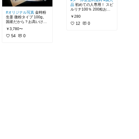
#メール便送料無料
#購入
今年は23～24度設定で扇
ます。ベランダや玄関の
間掛かるし、怖いし。
品
初めての人専用！ スピ
風機も欠かせないほど暑
外に蝉や昆虫も殆ど来な
ルリナ100％ 200粒お試
くてたまりません。現在
くなるので虫嫌いさんに
#オリジナル写真
金時粉
病院は論外なので...
しパック 約5日分。野菜
も稼働中。体温は36.5～
おすすめです。
￥280
生姜 微粉タイプ 100g。
不足の人や、何だか疲れ
37.0で暑がりになったの
国産だから？お高いけ
動画を視ても、レビュー
やすい人におすすめで
12
0
で分厚い靴下捨てまし
お散歩時、ペットにつけ
ど、微粉タイプなので漉
を読んでもやはりペンチ
す。スピルリナは、たん
た。
￥3,780〜
てあげると蚊やノミ・ダ
したりしなくて良さそう
タイプが良さそうだなー
ぱく質・糖質・脂質・ビ
ニ対策にもなります。
だし買ってみました。飲
54
0
と思ってチェックしてま
タミン・ミネラルが豊富
長い間患っている(？)治
み物の場合、180mlに0.5
す。
に含まれているのです
ればいいなーと思う症状
犬の皮膚炎や涙やけ・耳
g目安と記載されていた
が、これらの栄養素の消
もあるので、調整しつつ
にも使えるし、お風呂に
のでその通りにやってみ
買うならコレなんです
化吸収率がとても良いの
取り入れています。
入れると殺菌作用とリラ
たけど慣れてるからなの
が。
です。摂取してから約2
ックス効果の両方得られ
か全く辛くなかったー。
時間程度で90％もの栄養
元気に過ごしたい人にお
るかも？
自分好みの量を見つけた
悩むなぁ。
が吸収されると言われて
すすめです♡
いと思います。切り芽や
います。粒は、指で簡単
私は、塩&重曹&クエン酸
ショウキョウも一緒に購
買おうかなー。
に割ることができるくら
＋ひば油で入浴していま
入( ´艸｀)
い軟らかいですよー。
(10月7日更新)
す。
(7月19日更新)
私はペットに与える為で
#療養
#健康
#美容
#体質
因みに、ペットも人も皮
【しょうが屋木村 楽天市
【帝塚山ハウンドカム 楽
すが、別リンクからリピ
改善
#ベストセラー
膚炎にはアルコール×ひ
してます(o^^o)
ば油の方が良く効くみた
#国産
#買ってよかった
#
#口腔ケア
#デンタルケア
いです。
金時生姜
#冷え性対策
#
#歯石
#予防
#犬
#猫
#猫
ダイエット
#しょうが
#
部
#犬部
#ペット部
#ノンジョ購入歴
再コレでした。
しょうが粉末
#しょうが
パウダー
#生姜パウダー
生姜粉末
#温活
#健康
#美
#送料無料
#虫除け
#防虫
容
#リピ
#リピ買い
#体質
#犬
#ペット
#お風呂
#ヒ
改善
#ノンジョ購入歴
バ油
#リピ買い
#定期購