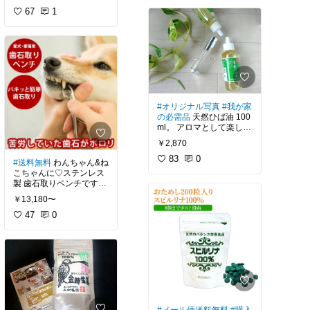
と体はみるみる軽くな
ってチェックしてます。
もっとシンプルなアレで
る！ 心療内科医の藤川徳
67
1
す。
因みに、重曹や塩を25kg
美先生の著書です。この
エプソムソルトだとお高
買いしてますし、クエン
本、正直言うとタイトル
いので。。。
そのステージを飛ばして
酸とアミノ酸(EAA)も毎
が損だと思ってます。心
メガビタミン取り入れて
月購入しています。アミ
療内科医の先生なので仕
この商品の袋そのままの
もただの無駄ですし、最
ノ酸を使う時は浴槽には
方ないのかも知れないで
状態で送られてきます。
初のステージを理解し、
入れず、お風呂から上が
すが。
実践するだけでも楽にな
る時にアミノ酸で軽く洗
入浴には200～300gを目
れる人は多々いると感じ
顔&洗髪してますが、肌
「鬱じゃないから関係な
安ですが、
ています。
が柔らかくなった感じに
い」と、スルーしてしま
#オリジナル写真
#我が家
そこは目的によりお好み
なります。
いそうですが、そうでは
の必需品
天然ひば油 100
で(*˘︶˘*).｡.:*♡
大きな病気ではなくて
ない人&男性にもおすす
ml。 アロマとして楽しむ
も、血圧の薬飲んでいる
そんなわけで、ママプレ
めの1冊です。
のはもちろん、希釈して
人、膝が痛いとかぎっく
アの使用感は目に浮かび
￥2,870
リネンスプレーとして使
り腰を繰り返している
ます。
老若男女問わず、ATPセ
ったり、蚊やゴキブリな
83
0
(10月4日更新)
人、疲れやすい人、子供
#送料無料
わんちゃん&ね
ットは推奨したいくらい
どの害虫対策、ペット、
の多動、不登校など何で
こちゃんに♡ステンレス
です。
入浴にも使えます。
#にがり
#マグネシウム
#
も元はと言えば.....
守りたい肌におすすめで
製 歯石取りペンチです。
手作り
#豆腐
#食育
#入浴
す。
私はMEC食関連で藤川徳
￥13,180〜
私は、暖かい時期は虫対
#
ずーっと悩んでます。
美先生を知り、興味を抱
策にひば油を数滴含ませ
お風呂
#健康
#リラック
全部話してしまいたいけ
16歳になった愛犬に歯石
47
0
き、色々と調べ、参考に
た小さな布を引き出しや
ス
ど我慢します(-人-)
があるのです。
して自分の身体と向き合
棚の奥に忍ばせてます。
(12月3日更新)
ってます。
プレゼントにもおすすめ
【マツカメショッピン
以前は鶏ガラや骨付き肉
スプレー容器にひば油20
です。
を食べて勝手にケア出来
以前はエアコンの効いた
滴くらい＆水を入れて(計
#保湿
#お風呂
#バス
#入
ていたのですが、最近は
部屋では靴下やネックウ
500ml) 換気口・玄関や窓
(11月22日更新)
浴剤
#赤ちゃん
#アミノ
食べムラがあって上手く
ォーマーで保護する程の
の外・ベランダなど虫の
酸
#重曹
#炭酸塩
#美肌
#
行きません。
冷え症でした。
進入経路になりそうな場
#ベストセラー
#おすすめ
乾燥肌
#アトピー
所に重点的に活用してい
本
#健康
#治療
#療養
普通のスケーラーだと手