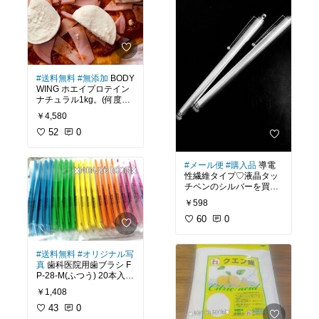
います。
ですが、我が家には老犬
いです。
(1日半量ですが)
も居ますし...毎日、可哀
想なことしてたのかな？
フレーバー付きは結構甘
今はこれの倍量のビタミ
いです。
ンB-100をリピートして
とにかく、毎日沢山使い
でも、ノンフレーバーだ
いますが、そちらは粒は
道があるので、今後はず
けはやめた方が良いで
大きくなります。50のサ
っとアクアルファfを使い
す。
イズは忘れてしまいまし
#送料無料
#無添加
BODY
続けます。
た。写真は2枚目に。
WING ホエイプロテイン
(5月9日更新)
プロテインのノンフレー
ナチュラル1kg。(何度目
バーを飲める人でも無理
かの)プロテイン生活♡今
※その後、某ウイルスが
だったりするのでいきな
￥4,580
表現も難しいので色々書
回はしばらく、いや、生
流行り、某船に極近い場
り挫折しない為にもフレ
かない方が良いかなー？
涯続けます。
52
0
所でお仕事の方へお裾分
ーバー付きでおやつ代わ
というわけで、シンプル
けしてます。2月8日に何
りに始めるのも良いか
にコレしておきます。
ってな訳で、さっそくリ
とか買えました。品薄は
な？
ピ買いしました。
#メール便
#購入品
導電
困りますが、時間別に出
留守中、
飲むだけでは飽きてくる
性繊維タイプ♡液晶タッ
品してくれるお店の配慮
おすすめは朝と夜です
お買い物経由していただ
ので、卵と混ぜて1度焼
チペンのシルバーを買い
は素晴らしいと思いま
が。
きありがとうございま
きピザ生地代わりにして
ました。
す。
￥598
す。
みました。焼く前なので
私は、一度に5～12gで、
見た目悪いですが、大雑
iPhoneやiPadに限らず、
60
0
日に6～7回飲んでます。
把なもので、こんなもの
我が家にあるAndroidで
#次亜塩素酸
#消臭
#除菌
炭酸水に入れると美味し
(11月3日更新)
です。
もきちんと反応していま
#リピ買い
#掃除
#オリジ
いですよ。
【米国サプリの直販 Natu
す。私は液晶に保護フィ
ナル写真
#買ってよかっ
#送料無料
#オリジナル写
中身ですが。
ルムを使っているので10
た
#ノンジョ購入歴
因みに、プロテインやEA
真
歯科医院用歯ブラシ F
#健康グッズ
#美容部
#サ
砂糖、合成甘味料、保存
0％確実に反応している
A好きですが運動は大嫌
P-28-M(ふつう) 20本入
プリメント
#オリジナル
料、着色料、香料、増粘
訳では無いですが、価格
いなので一切していませ
り。カラフルだから悩ん
写真
#愛用品
#リピ買い
#
￥1,408
剤、消泡剤など一切何も
の割に見た目の安っぽさ
ん。
だけど、コスパ高いです
ノンジョ購入歴
添加していません。ホエ
も無くスムーズに使えて
よね♪使うまではヘッド部
43
0
イプロテインの中でもこ
いるので満足していま
美容、健康目的です。
分が細いかな？とも思っ