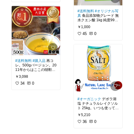
ちらは、雑味が殆どなく
す。
お犬様の飲み水にも薄く
たけど、使ってみると、
てイケます。飲みやすい
混ぜてます( ﹡･ᴗ･ )b
しっかり汚れを絡め取っ
です。
#送料無料
#オリジナル写
指が疲れるのでタッチペ
てくれるような磨き心地
真
食品添加物グレード 無
ンにしましたが、タッチ
色々書きたくなります
で良かったです。しばら
アミノ酸スコア100、高
水クエン酸 1kg 純度99.
ペンでも疲れる時は疲れ
が、ざっくり済ませてお
くは歯ブラシに困らなー
品質なアメリカ産。製造
5％以上。1～2枚目オリ
ますね。でも、端末を操
きます。
い( ´艸｀)
￥1,000
は国内です。WPCホエイ
ジナルです。まとめ買い
作する時にタッチペンを
プロテイン100%使用。
しない時はあっちこっち
45
0
無意識に探すようになっ
のお店で購入してます
たので指よりは楽なんだ
(11月6日更新)
WPIホエイプロテインの
が、こちらのお店も試し
とは思います。
【マイプロテイン 楽天市
【はぶらし専門店 ハイ
方がたんぱく質の量が多
てみました。配送はゆう
いですが味に不安がある
メールですが箱型ではな
もっと細いタイプも試し
#買ってよかった
#オリジ
#我が家の必需品
#歯ブラ
のと、お高いので私は気
く簡易だったのでポスト
てみたくなりました。
ナル写真
#EAA
#ダイエ
シ
#まとめ買い
#歯科
#ふ
軽にWPC派です。
に入りました。ポストに
#送料無料
#購入品
再コ
ット
#美容部
#健康グッ
つう
#20本
#買ってよか
入らないとメール便なの
レ。500gバージョン。20
ズ
#ノンジョ購入歴
った
#ノンジョ購入歴
実は、愛犬にも摂って欲
に不在票入れられる事が
11年からはここの韃靼そ
(8月8日更新)
しくてナチュラルにして
あるので、このサイズは
ば茶を常備してます。(10
￥3,098
ます。
非常に有り難いです( ´艸
00円ぽっきりのコレクシ
#買ってよかった
#オリジ
｀)
ョンにお試しサイズがあ
34
0
ナル写真
#タッチペン
#
書きたいこと沢山あるの
ります)北海道産＆自然栽
ノンジョ購入歴
に制限が。
培でカフェインレスだか
#買って良かった
#クエン
らアレルギーではない限
#オーガニック
デボラ湖
人もペットもたんぱく質
酸
#我が家の必需品
#お
り子供も妊婦さんも安
塩 ナチュラルレイクソル
は重要です。
掃除
#掃除
#入浴
#お風呂
心。お店のページに色々
ト 25kg。いつも使ってい
#洗濯
#健康
#食品添加物
記載されているけど捨て
る塩だと沢山使うときに
#炭酸風呂
#購入品
#ノン
るところ無いですよー。
￥5,210
高くつくので代わりにな
(9月13日＋20日更新)
ジョ購入歴
いつも、おまけで種がつ
る物探し中。これならい
36
0
いてきます。何故か毎回
いかなー？(o^^o)
#オリジナル写真
#リピ買
捨ててたけど、育てて食
い
#プロテイン
#美容部
#
べてみたら美味しかった