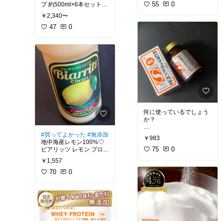
の部位と半々にして炒め
55
0
プ 約500ml×6本セット。
1袋から試せば良いのに
たりしてます。このお店
北海道で採れた日高産昆
ね、コレならきっと好み
￥2,340〜
は月初めにお得なものが
布と乾燥昆布、鰹節エキ
のはずだから大人買いし
多いです。冷凍のお肉類
スを加えた何にでも使え
47
0
ちゃおうかと迷っている
は特別でもなく近所でも
る昆布ダシなんだそうで
のです。お買い得だし←
入手できそうなものです
す。売れてるから気にな
ココ重要
が、価格とバラ凍結の便
った(●´ω｀●)
利さに魅了され、時々利
でも、
用しています( ´艸｀)
小腹が空いた時用にと言
【佐藤家のいきいき生
いつつ、成城石井さんの
うずらの卵や近所でチー
#ノンジョ購入歴
#ねこぶだし
#昆布だし
#
ズも買い込んだし...
北海道
#出汁
言い訳に悩んでいます。
何に使っているでしょう
か？
高くなるけど、少量から
こちら、新ビオフェルミ
#買ってよかった
#無添加
￥983
試すしかないかなぁヾ(｡>
ンS 細粒45g。
地中海産レモン100%♡
﹏<｡)ﾉﾞ
有名な乳酸菌です。
75
0
ビアリッツ レモン プロフ
ェッショナル 700mlで
￥1,557
赤ちゃんから使えます。
す。香料・保存料・酸味
(1月10日更新)
料等添加物不使用、ノン
70
0
【アグリパートナー 三浦
って事は、お犬様にも使
アルコールです。
えます(*˘︶˘*).｡.:*♡
#おつまみ
#サラミ
#ドラ
エグ味もなく、優しい酸
イソーセージ
#山形
#国
と、言うわけで与えてい
味でおすすめです。
産
るのですが
詳しくは2枚目の写真も