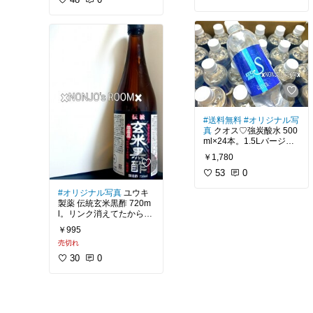
広まったら医者が儲から
る人には薄く感じる可能
食事量も少ない日もあり
は要りますが、綺麗に剥
ビタミンCは1日分をまと
なくなるから様々な圧力
性があります。
ますし、余計なものを与
がれるので分別し易いで
めて摂取した所でトイレ
があるなんて話もありま
えないようにすると排便
す。
に行く度に排出されてし
#愛用品
#買って良かった
した。
私は糖質を控えているの
も数日に1回になるの
まうので小まめに摂取す
#リピ買い
#定期購入
#肌
と、ナチュラルタイプに
で、負担なく排出させる
ることが必要になりま
ケア
#スキンケア
#フェ
まぁ、私は推奨されてい
飽きていたところだった
のにも一役買ってます。
#フレッシュ
#レモン
#果
す。
イスケア
#保湿
#乾燥
#ノ
るような量は飲めないの
ので存分にバナナの香り
汁
#オリジナル写真
#ノ
ンジョ購入歴
で、夜に1g飲んでいるだ
と甘味を楽しみました。
書ききれません^^;
ンジョ購入歴
2時間置きが良いとか聞
けですが、地味に続けて
くけどそんなにマメに摂
いきたいです。
愛犬も興味はあるみたい
(11月8日更新)
取していられないのでタ
だけど、
イムリリース加工のこち
与えるのはナチュラルだ
#愛用品
#オリジナル写真
#送料無料
#オリジナル写
らを選びました。
けにします。
#買ってよかった
#健康グ
真
クオス♡強炭酸水 500
#クエン酸
#健康
#リフレ
ッズ
#ノンジョ購入歴
ml×24本。1.5Lバージョ
時間差で成分が溶けだす
ッシュ
#リピ買い
#買っ
ナチュラルとバナナ風味
ンとともに夏頃は良く飲
ようにした加工方法で
てよかった
￥1,780
#ノンジョ購
の比較用に
んでました。パンチが効
す。
入歴
#美容部
成分表の写真を載せてお
いてて満足感が得られま
53
0
きます。
す。一時期、繋がりにく
市販薬もだけど、飲みや
#オリジナル写真
ユウキ
くなって他に浮気してた
すそうだからと粒を割っ
製薬 伝統玄米黒酢 720m
けど今後も購入予定( ´艸
たりはしない方が良いと
(10月2日更新)
l。リンク消えてたから廃
｀)
思います。
盤かと思ってたら値上が
￥995
#オリジナル写真
#プロテ
りして密かに(？)売って
小粒タイプってことで選
イン
#美容部
#健康
#バナ
売切れ
たー。7ヶ月前にまとめ
んだけど、
ナ
#買ってよかった
#ノ
買いしてたからいつ値上
30
0
十分な大きさです(笑)
ンジョ購入歴
#ダイエッ
がりしたのか知らないけ
#購入品
#定期購入
#買っ
ト
ど、以前は税抜きで500
てよかった
#強炭酸
#炭
ただ、もう一つ迷ったサ
円前後でした。色がつい
酸水
#国産
#リピ
#リピ買
プリは粒が2cmもあった
ても構わない物にはこの
い
#ノンジョ購入歴
のでそれに比べたら飲み
黒酢、それ以外は千鳥酢
やすいサイズです。