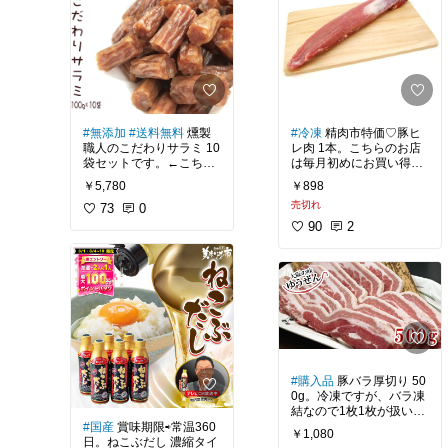
#無添加
#送料無料
燻製
#冷凍
精肉市特価♡豚ヒ
職人のこだわりサラミ 10
レ肉 1本。こちらのお店
袋セットです。←こちら
は毎月初めにお買い得品
は宅配便で、メール便に
が出ます。このヒレ肉は
￥5,780
￥898
なりますが1袋～も購入
臭味もなくやわらかいの
売切れ
出来ます。
73
0
で2本ずつリピしてま
す。
90
2
小腹が空いた時用にサラ
ミやカルパスを探してい
にんにく＆塩胡椒でロー
て、昨日から買い物カゴ
ストポークにするだけで
に入れたり削除したり繰
も美味しいけど、今回は
り返しています(￣▽￣;)
そこに赤ワインベースの
ソースをかけて食べまし
1日に大量に食べる訳で
た♬
も無いので(...たぶん。)添
(5月26日更新)
加物を使用している他社
製品も試してみる予定で
#購入品
豚バラ厚切り 50
すが、味が濃過ぎるのは
0g。冷凍ですが、バラ凍
苦手なので無添加なら優
#ノンジョ購入歴
結なので1枚1枚が扱いや
しい味だと思い惹かれて
すいです。鍋やサムギョ
#国産
賞味期限⇨常温360
います。
￥1,080
プサルなどに。うちは他
日。ねこぶだし 濃縮タイ