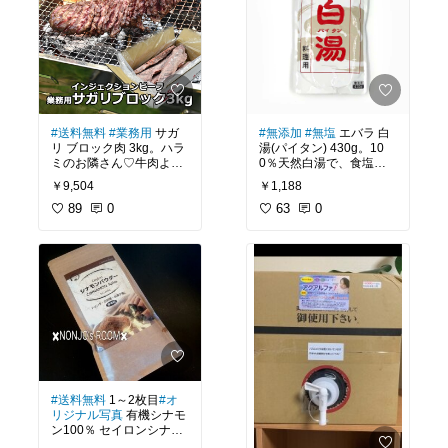
#送料無料
#業務用
サガ
#無添加
#無塩
エバラ 白
リ ブロック肉 3kg。ハラ
湯(パイタン) 430g。10
ミのお隣さん♡牛肉より
0％天然白湯で、食塩無
は豚肉派だったけど毎日
添加なので自分好みに仕
￥9,504
￥1,188
お肉生活なので牛肉も美
上げられるところが良い
味しそうな部位は気にな
89
0
ですね♪鶏ガラスープの素
63
0
るようになってきまし
と同じように使えますよ
た。外食するよりはおと
(●´ω｀●)
くかなー？(●´ω｀●)
#国産
#豚骨スープ
#白湯
#中華
#調味料
#スープの
素
#送料無料
1～2枚目
#オ
リジナル写真
有機シナモ
ン100％ セイロンシナモ
ンパウダー 100g。今回