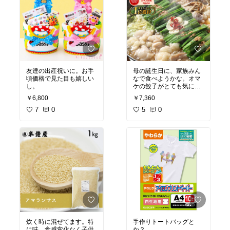
友達の出産祝いに。お手
母の誕生日に、家族みん
頃価格で見た目も嬉しい
なで食べようかな。オマ
し。
ケの餃子がとても気にな
ります。
￥6,800
￥7,360
7
0
5
0
炊く時に混ぜてます。特
手作りトートバッグと
に味、食感変化なく子供
か？