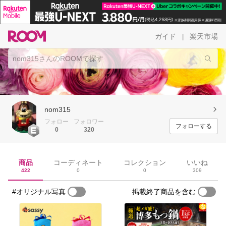
ガイド
楽天市場
|
nom315
フォロー
フォロワー
フォローする
0
320
商品
コーディネート
コレクション
いいね
422
0
0
309
#オリジナル写真
掲載終了商品を含む