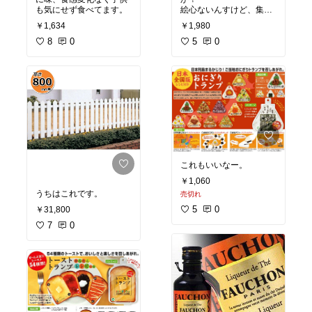
も気にせず食べてます。
絵心ないんすけど、集合
写真のバッグも嫌か
￥1,634
￥1,980
な。。
8
0
5
0
これもいいなー。
￥1,060
売切れ
5
0
￥31,800
7
0