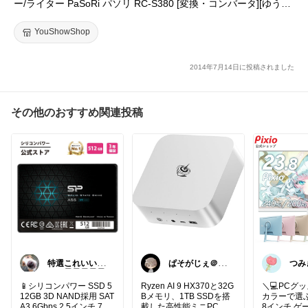
ー/ライター PaSoRi パソリ RC-S380 [変換・コンバータ][ゆうパ
ケット発送、送料無料、代引不可]
YouShowShop
2014年7月14日に投稿されました
その他のおすすめ関連投稿
特選これいい
ぱそがじぇ＠在
つみ
ね！🅶🅰🆁🅰🅶
宅
ご機
🅴
📱シリコンパワー SSD 5
Ryzen AI 9 HX370と32G
＼💻PCグ
12GB 3D NAND採用 SAT
Bメモリ、1TB SSDを搭
カラーで選ぶ！
A3 6Gbps 2.5インチ 7m
載した高性能ミニPC。コ
8インチ ゲ