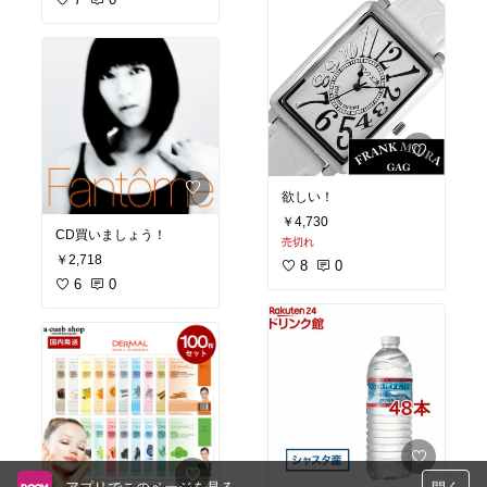
欲しい！
￥4,730
CD買いましょう！
売切れ
￥2,718
8
0
6
0