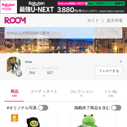
ガイド
楽天市場
|
noa
フォロー
フォロワー
フォローする
764
527
商品
コーディネート
コレクション
いいね
246
0
0
182
#オリジナル写真
掲載終了商品を含む