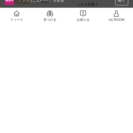
アプリでこのページを見る
開く
シャスタ産？
100枚 プレゼントにい
￥3,549
い！
売切れ
フィード
見つける
お知らせ
my ROOM
￥5,380
2
0
2
0
カタログギフト
カタログギフト！ いい！
￥3,460〜
￥8,640〜
4
0
2
0