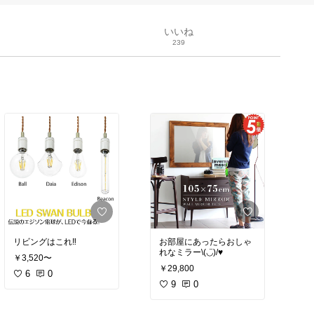
いいね
239
リビングはこれ‼︎
お部屋にあったらおしゃ
れなミラー\(◡̈)/♥︎
￥3,520〜
￥29,800
6
0
9
0