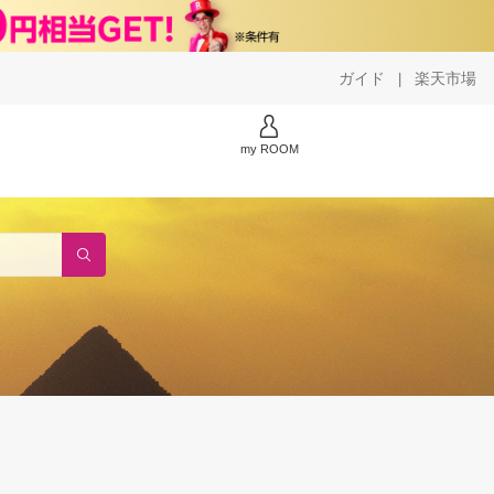
ガイド
楽天市場
|
my ROOM