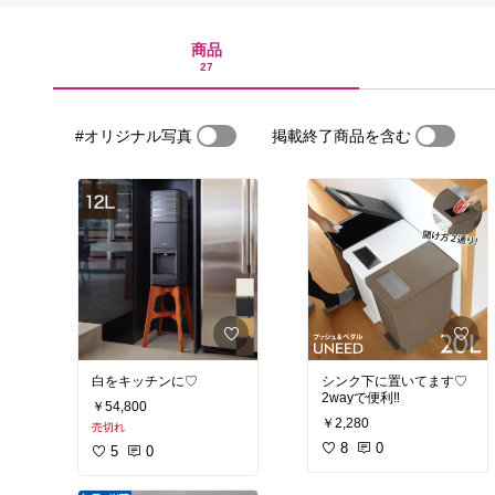
商品
27
#オリジナル写真
掲載終了商品を含む
白をキッチンに♡
シンク下に置いてます♡
2wayで便利‼︎
￥54,800
￥2,280
売切れ
8
0
5
0