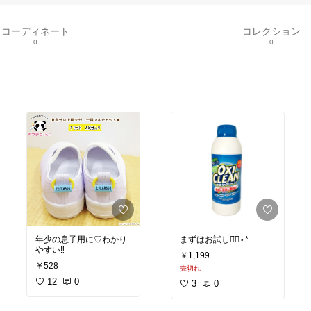
コーディネート
コレクション
0
0
年少の息子用に♡わかり
まずはお試し◡̈⃝︎⋆︎*
やすい‼︎
￥1,199
￥528
売切れ
12
0
3
0