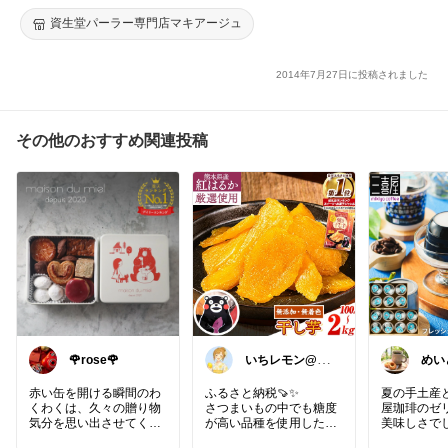
資生堂パーラー専門店マキアージュ
2014年7月27日に投稿されました
その他のおすすめ関連投稿
🌹rose🌹
いちレモン@ご
めい
購入感謝です🍋
らし✨
✨️
赤い缶を開ける瞬間のわ
ふるさと納税🍠✨️
夏の手土産
くわくは、久々の贈り物
さつまいもの中でも糖度
屋珈琲のゼ
気分を思い出させてくれ
が高い品種を使用した干
美味しさでし
ました🎂✨ パティシエの
し芋✨️砂糖不使用でヘル
道羊蹄山の