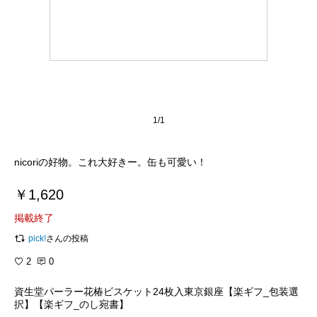
1/1
nicoriの好物。これ大好きー。缶も可愛い！
￥1,620
掲載終了
pick!
さんの投稿
2
0
資生堂パーラー花椿ビスケット24枚入東京銀座【楽ギフ_包装選
択】【楽ギフ_のし宛書】