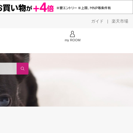
ガイド
楽天市場
|
my ROOM