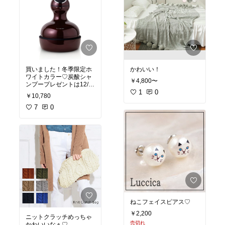
買いました！冬季限定ホ
かわいい！
ワイトカラー♡炭酸シャ
￥4,800〜
ンプープレゼントは12/7
まで！1000円引きクーポ
1
0
￥10,780
ンあるよ！
7
0
ねこフェイスピアス♡
￥2,200
ニットクラッチめっちゃ
売切れ
かわいいなぁ♡