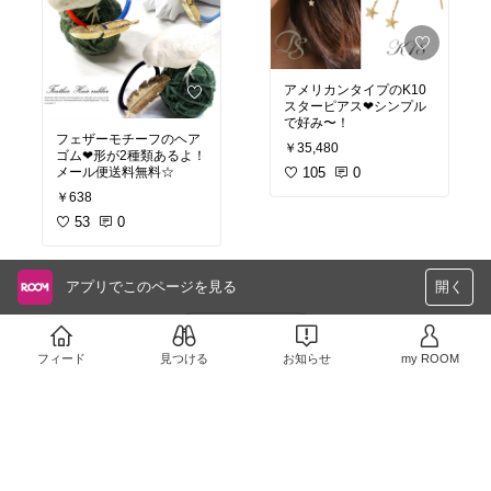
アメリカンタイプのK10
スターピアス❤︎シンプル
で好み〜！
フェザーモチーフのヘア
￥35,480
ゴム❤︎形が2種類あるよ！
メール便送料無料☆
105
0
￥638
53
0
アプリでこのページを見る
開く
さらに読み込む
フィード
見つける
お知らせ
my ROOM