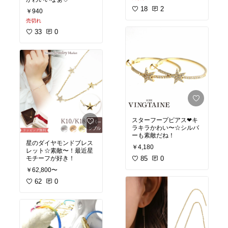
18
2
￥940
売切れ
33
0
スターフープピアス❤︎キ
ラキラかわい〜☆シルバ
ーも素敵だね！
星のダイヤモンドブレス
￥4,180
レット☆素敵〜！最近星
モチーフが好き！
85
0
￥62,800〜
62
0