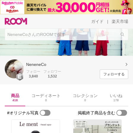
ガイド
楽天市場
|
NeneneCo
フォロー
フォロワー
フォローする
3,840
1,532
商品
コーディネート
コレクション
いいね
418
0
0
178
#オリジナル写真
掲載終了商品を含む