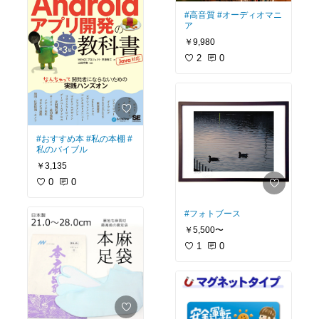
#高音質
#オーディオマニ
ア
￥9,980
2
0
#おすすめ本
#私の本棚
#
私のバイブル
￥3,135
0
0
#フォトブース
￥5,500〜
1
0