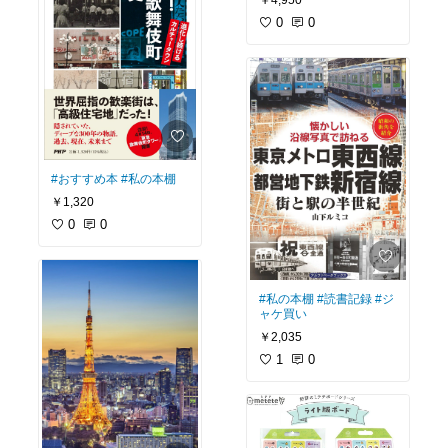
￥4,950
0
0
#おすすめ本
#私の本棚
￥1,320
0
0
#私の本棚
#読書記録
#ジ
ャケ買い
￥2,035
1
0