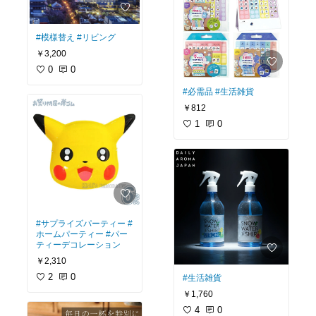
#模様替え
#リビング
￥3,200
0
0
#必需品
#生活雑貨
￥812
1
0
#サプライズパーティー
#
ホームパーティー
#パー
ティーデコレーション
￥2,310
2
0
#生活雑貨
￥1,760
4
0