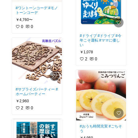
#ワントーンコーデ
#モノ
トーンコーデ
￥4,760〜
0
0
#ドライブ
#ドライブ
#今
年こそ運転
#ママに優し
い
￥1,078
2
0
#サプライズパーティー
#
ホームパーティー
￥2,960
2
0
#おうち時間充実
#ごちそ
う