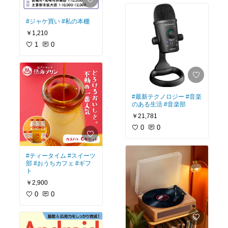
#ジャケ買い
#私の本棚
￥1,210
1
0
#最新テクノロジー
#音楽
のある生活
#音楽部
￥21,781
0
0
#ティータイム
#スイーツ
部
#おうちカフェ
#ギフ
ト
￥2,900
0
0