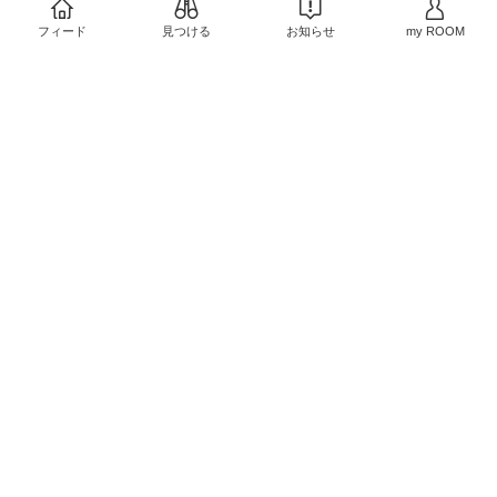
#文房具好き
#新生活
フィード
見つける
お知らせ
my ROOM
￥1,210
1
0
#食器集め
#ずっと欲しか
った
#キッチンの相棒
￥1,760
0
0
#プレゼント
#おうち時間
充実
#大人も楽しめる
￥3,253
0
0