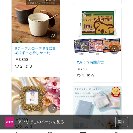
#テーブルコーデ
#食器集
め
#ずっと欲しかった
￥3,850
#おうち時間充実
2
0
￥758
1
0
￥2,980
アプリでこのページを見る
開く
3
0