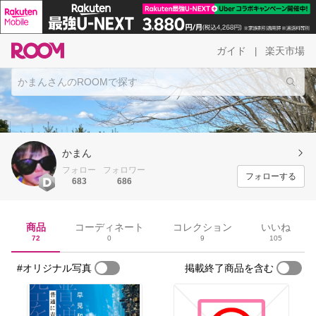
ガイド
楽天市場
|
かまん
フォロー
フォロワー
フォローする
683
686
商品
コーディネート
コレクション
いいね
72
0
9
105
#オリジナル写真
掲載終了商品を含む