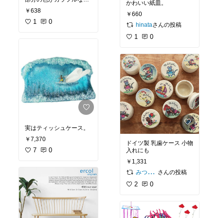
かわいい紙皿。
は珍しい。送料無料。
￥638
￥660
1
0
さんの投稿
hinata
1
0
実はティッシュケース。
￥7,370
ドイツ製 乳歯ケース 小物
7
0
入れにも
￥1,331
さんの投稿
みつめい(ღˇ◡ˇ)Lᵒᵛᵉ♡復帰改装中
2
0