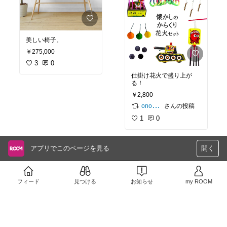
美しい椅子。
￥275,000
3
0
仕掛け花火で盛り上が
る！
￥2,800
さんの投稿
onomatopee
1
0
アプリでこのページを見る
開く
さらに読み込む
フィード
見つける
お知らせ
my ROOM