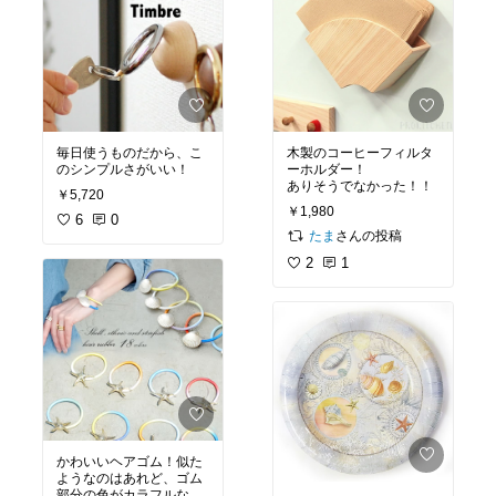
毎日使うものだから、こ
木製のコーヒーフィルタ
のシンプルさがいい！
ーホルダー！
ありそうでなかった！！
￥5,720
￥1,980
6
0
さんの投稿
たま
2
1
かわいいヘアゴム！似た
ようなのはあれど、ゴム
部分の色がカラフルなの