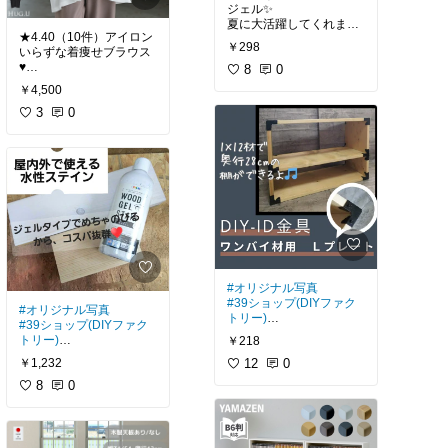
ジェル✨️
夏に大活躍してくれます
★4.40（10件）アイロン
✨️
￥298
いらずな着痩せブラウス
8
0
#ハグユー
#セルフネイル
#プチプ
￥4,500
ラ
3
0
#オリジナル写真
#39ショップ(DIYファク
#オリジナル写真
トリー)
#39ショップ(DIYファク
DIY-ID 1X4用 Lジョイン
トリー)
￥218
ト👈️厚み19mmなら1×4
【防水性有り】屋内外に
材に限らず使えます。
12
0
￥1,232
使える水性ステイン✨
ビスで留めるだけの簡単
アサヒペンの水性WOOD
8
0
DIY💛
ジェルステイン【ホワイ
【1×12材】で小さめの棚
ト】✨
を作りました🎵
木目を残した優しいホワ
100均のキャスターを付
イト✨しっかりと色が付