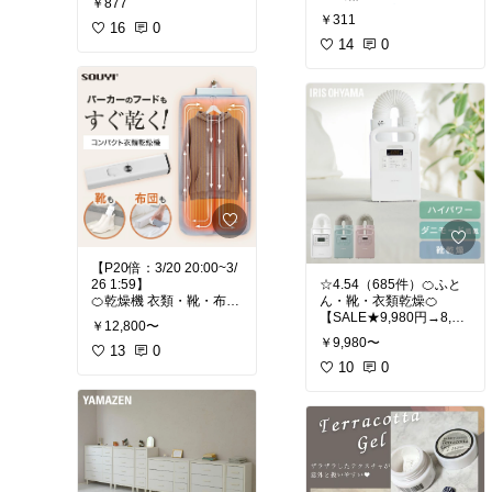
￥877
トモールド No,3
#39ショップ（DIYファク
￥311
大人っぽいアンティーク
16
0
トリー）
模様が作れるシリコンモ
和気産業 ピラシェル棚柱
14
0
ールド✨️
300mm 黒 WPS001 1個
#セルフネイル
#シリコ
ンモールド
#DIY
#ハンガーラック
DIY
【P20倍：3/20 20:00~3/
26 1:59】
☆4.54（685件）🍊ふと
🍊乾燥機 衣類・靴・布団
ん・靴・衣類乾燥🍊
🍊☆4.55（125件）
【SALE★9,980円→8,98
￥12,800〜
楽天ランキング1位獲得!
0円】【選べる3モデル】
￥9,980〜
こんな乾燥機、欲しかっ
13
0
布団乾燥機 アイリスオー
た。オゾン・ドアフック
ヤマ カラリエ
10
0
など嬉しい機能盛りだく
✓ダニ対策
さん！
✅これ１台で家中すべて
乾燥！省エネ速乾体験で
毎日の生活習慣が変わ
る！コンパクト多機能乾
燥機