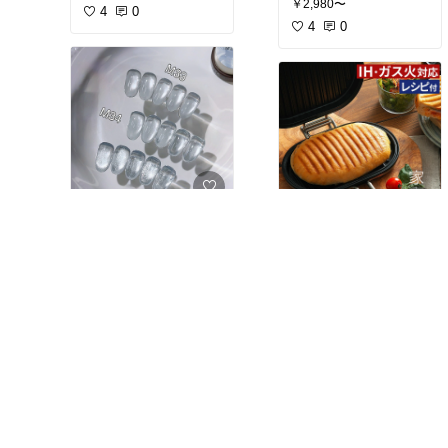
￥2,980〜
普段使いの衣類収納に✨
4
0
5%以上)ラクトフェリン
を使用。
4
0
クリアな透明感に引き立
つ光沢のマグネットジェ
☆4.87（54件）
ル
🍊ホットサンドメーカー
🍊ホワイトマグネットジ
🍊
￥1,800
ェル🍊
高いけどお値段以上に使
￥17,600
BKSホワイトマグネット
10
0
えそう✨
ジェルで、超微粒子のマ
◆ 楽天1位 ◆ 家事問屋
13
0
グネット効果を実現！キ
パニーニパン
ャットアイやアートネイ
「ありきたり、なのに使
ルに最適なクリアカラ
いやすい。」
ー。多彩なネイルデザイ
横幅のある楕円形かつフ
ンを楽しめます
ラットな焼き面で、
バゲットやマフィン、山
形食パンなど色んなパン
の形に対応。