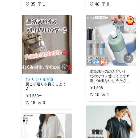
😊
35
1
用 パイプ用ブラケット
46
0
長さ300mm 黒 WPS012
#セルフネイル
#夏ネイ
1個
ル
#ピラシェル
#DIY
水筒洗うのめんどい！
なのでコレ使ってます♥
#オリジナル写真
洗い物出ないし冷たさキ
夏こそ巡りを良くしよう
ープで快適🎵
￥1,598
🎵
☆4.63(339件)
＼楽天1位／ アトラス ペ
10
1
￥1,580〜
話題の温活フード「ヒハ
ットボトルホルダー ボト
ツ」
18
0
ルインボトル 500ml 650
基礎代謝アップ✨冷え性
ml 保冷 保温
対策にも
カレーのスパイスや炒め
物、生姜湯などと相性良
し✨
コーヒーに蜂蜜とヒハツ
を混ぜるのもオススメ♥️