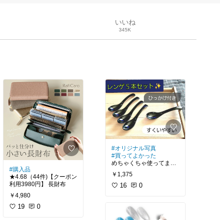
いいね
345K
#オリジナル写真
#買ってよかった
めちゃくちゃ使ってます❗
#購入品
✨
￥1,375
★4.68（44件)【クーポン
☆4.76(238件)
#送料無
利用3980円】 長財布
料
16
0
【食洗機対応】【５本セ
￥4,980
ット】
19
0
高見え✨割れないレンゲ♥️
ちょうど良い角度ですく