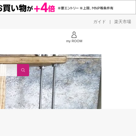
ガイド
楽天市場
|
my ROOM