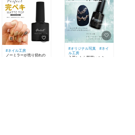
グネットジェル
全色ほしい～
#セルフネイル
#マグネ
ットジェル
#ギャラク
シー
#オリジナル写真
#ネイ
#ネイル工房
ル工房
ノーミラーが売り切れの
入荷したら即買い！ミラ
時はコレ！
ーアートの必需品✨️
【黄ばまない＆ミラーパ
￥555
ササッと払うだけでミラ
￥777
ウダーが付着しにくい】
ーパウダーが付かないか
6
0
Perfect Mat Top パーフェ
46
0
ら、
クトマットトップ
飛び散りを気にせずネイ
ルアートが楽しめます✨️
#セルフネイル
#ミラー
アート
#マットトップ
ジェル