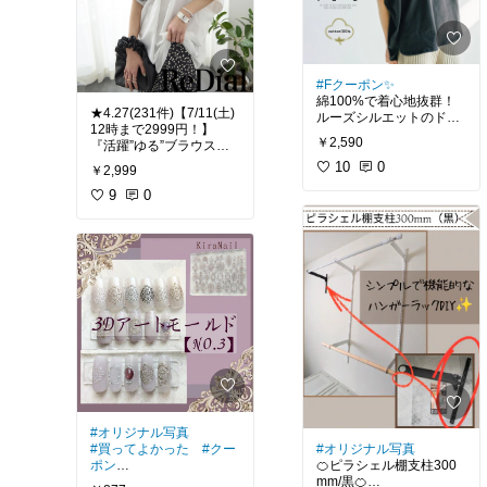
私はカレー、スープ、烏
龍茶やカフェオレに混ぜ
てます🎵
#Fクーポン✨
#ダイエット
#温活
#お
綿100%で着心地抜群！
うちごはん
★4.27(231件)【7/11(土)
ルーズシルエットのドル
12時まで2999円！】
マンスリーブカットソー
￥2,590
『活躍”ゆる”ブラウス』
✨
トップス
シャープにカットしたネ
10
0
￥2,999
ックは首回りを美しく見
#高見え
9
#ワントーンコー
0
せ、
デ
#2026春夏
ゆったりとしたシルエッ
トと裾のラウンドヘムが
旬な程よい抜け感を演
出。
#夏コーデ
#2026夏
#プ
チプラ
#オリジナル写真
#買ってよかった
#クー
#オリジナル写真
ポン
🍊ピラシェル棚支柱300
KiraNail 超薄型３Dアー