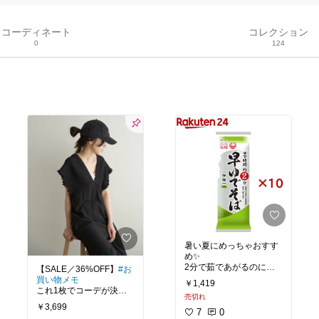
コーディネート
コレクション
0
124
暑い夏にめっちゃおすす
め✨️
2分で茹であがるのに普
【SALE／36%OFF】
#お
通に美味しい♥
買い物メモ
￥1,419
夏は茹で時間短くしたい
これ1枚でコーデが決ま
売切れ
から、これは助かる♥
るオールインワン。
￥3,699
バストのシャーリングと
7
0