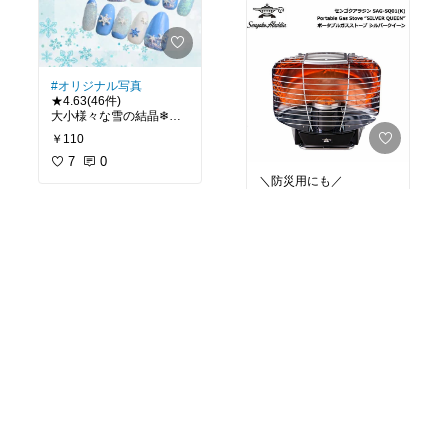
やすいのが良い♥
#セルフネイル
＃マグ
ネット
#オリジナル写真
★4.63(46件)
大小様々な雪の結晶❄が
作れるシリコンモールド
￥110
ネイルにも使いやすいサ
イズ。
7
0
もちろんレジンにも🎵
＼防災用にも／
反射型石油ストーブ・シ
ルバークイーンを、持ち
運べるカセットボンベ式
￥32,670
にして復刻したアイテ
売切れ
ム！
反射板が熱を前面へ放射
9
0
することで、素早く広範
囲に暖かさが広がりま
す。
弱での連続使用時間が長
いのも嬉しい特徴です✨️
☆4.58（33件）
バケツセットで使い勝手
抜群✨
手を汚さずに絞れるスポ
￥4,280
ンジモップ