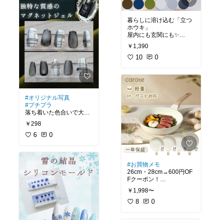
ン塗ってから、メッキ調
かに。
スプレーを塗ると、ブリ
キのようなボコボコの仕
暮らしに溶け込む「立つ
ふとん全体を約20分であ
上がり✨
ホウキ」
たため！
②メッキ調スプレーを全
屋内にも玄関にも✨
立体ノズルが隅々まで風
体に塗ってから、【チョ
ほうき 全長67cm 立つホ
を届けます。
ークボードスプレー】を
￥1,390
ウキ STAND
ベッドサイドからノズル
軽く吹くと、男前な印象
フリースタンディングブ
10
0
を伸ばすだけで設置OK。
に✨
ルームS
シンプルなモード設定と
分かりやすいボタン表示
で操作も簡単。
#DIY
「ダニモード」「あたた
めモード」など便利な自
#オリジナル写真
動モード付き。
#プチプラ
手動で温度設定（高温、
落ち着いた色合いで大人
低温、送風の3段階）を
カラーを厳選。
￥298
調整することも出来ま
どのカラーを組み合わせ
す。
ても相性抜群♪
6
0
さらっとした塗り心地で
温度の上がり過ぎを防ぐ
伸びもよく、
3種類の安全装置（温度
一度塗りだと透け感がで
センサー／サーモスタッ
て、
#お買物メモ
ト／温度ヒューズ）を搭
二度塗りでしっかり発色
26cm・28cm→600円OF
載。
します。
Fクーポン！
安心してお使いいただけ
マグネットを全面に当て
2点で1,200円OFFクーポ
￥1,998〜
ます。
ると、
ン
ベルベット生地のような
実家の母もお気に入り
8
0
ふわっとした質感がでる
で、購入頼まれました✨
のが可愛い◎
私も愛用中♥軽くて使い