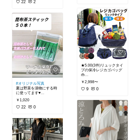
バックのリボンがアクセ
22
2
ントです。
★5.00(3件)リュックタイ
プの保冷レジカゴバッグ
👜
安心のバックル仕様で、
￥2,998〜
#オリジナル写真
肩掛けもキャリーオンも
夏は野菜を漬物にする時
できちゃうスグレモノ♥
9
0
これほしい(*´∀｀)
#送料無料
1,020円
￥1,020
🍊かね七 昆布茶 50本
入り🍊
22
0
#リピート購入
#時短調
理
#だし