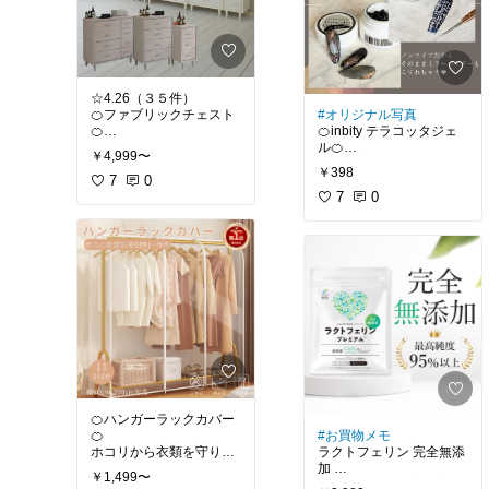
✅衣類、布団、靴、靴
箱、クローゼット、ペッ
トの毛など全てを乾燥！
必要な時にサッと時短乾
燥OK！
✅スティック型でコンパ
☆4.26（３５件）
クト設計なので収納時に
🍊ファブリックチェスト
#オリジナル写真
も場所を取らず旅行や出
🍊
🍊inbity テラコッタジェ
張時の持ち運びにも便利
3段 4段 幅30/58.5/85 奥
です！
￥4,999〜
行35
#プチプラ
#愛用品
￥398
側面・背面も壁付きフラ
7
0
漆喰のようなザラっとし
ット
たテクスチャー✨️
7
0
撥水生地を使ったファブ
爪先に異素材のニュアン
リックチェスト
ス感をプラスできる新感
覚のアートジェル。
山善 YAMAZEN
ニュアンスアートのアク
【送料無料】
セントに最適！
#セルフネイル
#愛用品
🍊ハンガーラックカバー
🍊
#お買物メモ
ホコリから衣類を守りつ
ラクトフェリン 完全無添
つ、中が見えて取り出し
加
￥1,499〜
やすい💛
日本で唯一の最高純度 (9