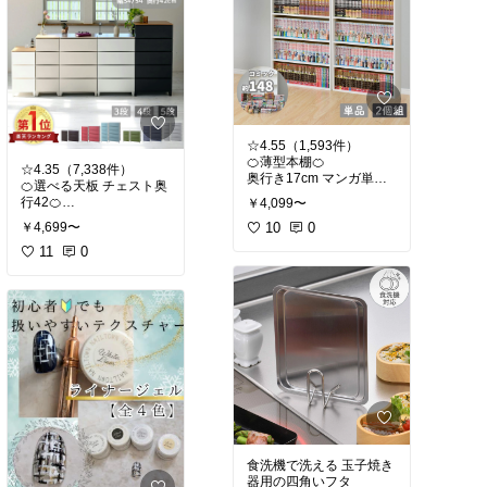
ける予定です
きます✨
ネジ止めの際、下穴をあ
ける場合は≪～4mm≫の
#DIY
#塗料
#水性
#ステ
ドリルビットを✨
イン
#防水性
4㎜がズレずにピッタリ
開けられるのでオススメ
💛
☆4.55（1,593件）
🍊薄型本棚🍊
#DIY
#簡単
#金具
#
☆4.35（7,338件）
奥行き17cm マンガ単行
DIY-ID
🍊選べる天板 チェスト奥
本ぴったりサイズ
行42🍊
￥4,099〜
幅59.5 奥行17 高さ89cm
スリム/ワイド（幅34/5
10
0
￥4,699〜
4）
山善 YAMAZEN
3段/4段/5段 高さ68.5/88/
11
0
【送料無料】
107.5cm
色が選べる天板も登場! 本
体は中が透けない人気の
ルームスチェスト
食洗機で洗える 玉子焼き