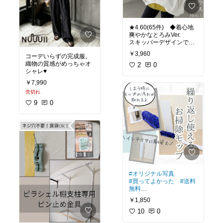
★4.60(65件) ◆着心地
爽やかなとろみVer.
スキッパーデザインで抜
け感もありスタイリング
￥3,960
コーデいらずの完成服。
織物の質感がめっちゃオ
#ハグユー
2
0
シャレ♥
￥7,990
売切れ
9
0
#オリジナル写真
#買ってよかった
#送料
無料
🍊ケース付き伸縮ワイパ
￥1,850
ー🍊☆4.51(191件)
ケースに入れるだけでホ
10
0
コリが取れる✨️