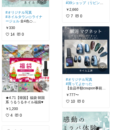
#39ショップ（リビング
ート）
￥2,660
#オリジナル写真
7
0
#ネイルタウン🍊ライナ
ージェル
全4色🍊
極細ラインアートにおす
￥330
すめ
アートが苦手な方でも描
14
0
きやすいテクスチャー
極細ライン、天然石風ア
ート、ペイントなども簡
単に！
使いやすい定番カラー
どんなアートにも使え
る！細かいアートやライ
ンに◎
#オリジナル写真
#セルフネイル
#買ってよかった
【全品半額coupon事前配
布中】
￥777〜
🍊銀河マグネットジェル
★4.71【韓国】福袋 韓国
🍊
10
0
系 うるうるネイル福袋♥
5ミクロンマグネット×フ
￥1,200
ラッシュグリッター
銀河 マグネット
#ネイル
4
0
工房
めっっっちゃキレイ！煌
めく星々を再現できるマ