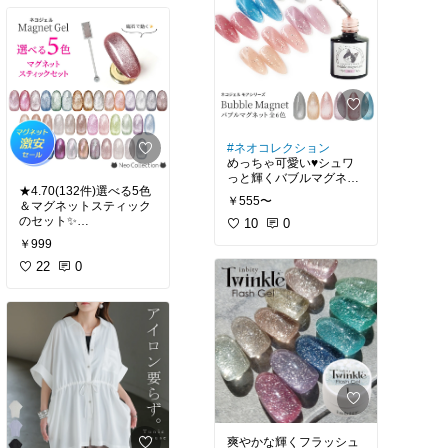
いやすいです✨
#レンゲ
#割れない
#
食洗機対応
#一生もの
#
あったら便利
#ネオコレクション
めっちゃ可愛い♥シュワ
っと輝くバブルマグネッ
★4.70(132件)選べる5色
トジェル✨️
￥555〜
＆マグネットスティック
のセット✨️
10
0
夏にピッタリの透き通る
￥999
ようなマグネットジェル
にスティックまでついて
22
0
このお値段はお得すぎる
♥
#セルフネイル
#マグネ
ットジェル
爽やかな輝くフラッシュ