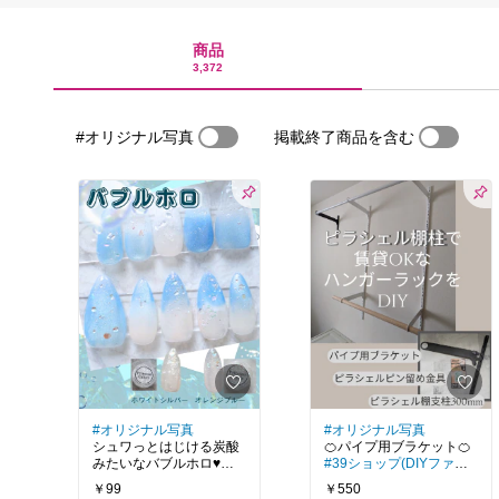
商品
3,372
#オリジナル写真
掲載終了商品を含む
#オリジナル写真
#オリジナル写真
シュワっとはじける炭酸
みたいなバブルホロ♥
#39ショップ(DIYファク
全色買いました〜(*´∀｀)
トリー）
￥99
￥550
お安くて使いやすいです
和気産業 ピラシェル棚柱