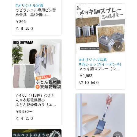
繰り返し使える伸縮ワイ
#オリジナル写真
パー✨️
🍊ピラシェル専用ピン留
め金具 黒/２個🍊
#モップ
#便利グッズ
ピラシェル棚支柱をピン
￥366
で取り付けられる✨賃貸
8
0
#39ショップ(DIYファク
トリー）
和気産業 ピラシェルピン
止金具 棚支柱(白)用 WPS
48 ウォールシェルフ 壁
棚 壁面収納 ２個
#オリジナル写真
#39ショップ(イーデンキ)
メッキ調スプレー【シル
バー】です✨
#ピラシェル
#DIY
#賃
￥1,983
貸OK
#賃貸DIY
#原状
最近すっかり気に入っ
10
0
回復
て、
色んなものに噴いてま
☆4.65（718件）🍊ふと
す。
ん＆衣類乾燥機🍊
セリアのバケツ型ゴミ箱
ふとん乾燥機カラリエに
を塗り直しました🎵
新カラーが登場。
￥9,980〜
お部屋に馴染むシンプル
ミッチャクロンを先にス
なデザイン。
4
0
プレーしてます。
ふとん乾燥機があれば外
①【ダイソーの漆喰塗
に干さなくても大丈夫。
料】をスポンジでポンポ
いつでもふとんをふかふ