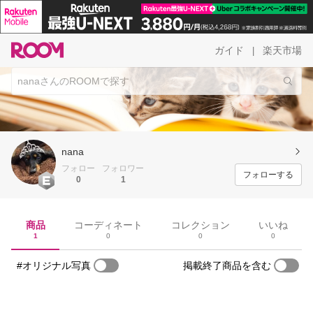
ガイド
楽天市場
|
nana
フォロー
フォロワー
フォローする
0
1
商品
コーディネート
コレクション
いいね
1
0
0
0
#オリジナル写真
掲載終了商品を含む