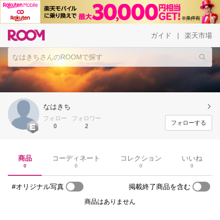
ガイド
楽天市場
|
なはきち
フォロー
フォロワー
フォローする
0
2
商品
コーディネート
コレクション
いいね
0
0
0
0
#オリジナル写真
掲載終了商品を含む
商品はありません