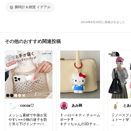
腕時計＆雑貨 イデアル
2014年8月29日に投稿されました
その他のおすすめ関連投稿
cocoa♡
あみ🧸
とあro
心地
メッシュ素材で中身が見
💄 ハローキティ チャーム
🎈ノースフ
やすい👀小物の迷子を防
ポーチ💊
ュトート🐻
ぐ吊り下げインナーバッ
キティちゃんの3Dチャー
グでお出かけ快適💖
ムポーチ💛
通気性の良