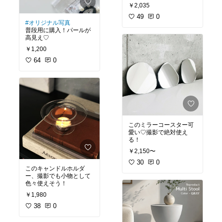
￥2,035
49
0
#オリジナル写真
普段用に購入！パールが
高見え♡
￥1,200
64
0
このミラーコースター可
愛い♡撮影で絶対使え
る！
￥2,150〜
30
0
このキャンドルホルダ
ー、撮影でも小物として
色々使えそう！
￥1,980
38
0