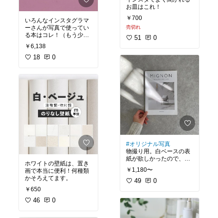
お皿はこれ！
￥700
いろんなインスタグラマ
ーさんが写真で使ってい
売切れ
る本はコレ！（もう少し
51
0
紫っぽい色な気がす
￥6,138
る...）
18
0
#オリジナル写真
物撮り用。白ベースの表
紙が欲しかったので、デ
ホワイトの壁紙は、置き
ザインはDにしました🌿
￥1,180〜
画で本当に便利！何種類
主張しすぎず、でもオシ
かそろえてます。
ャレでいい♡
49
0
￥650
46
0