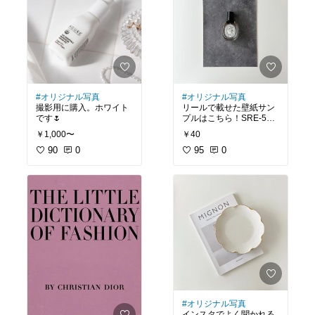
#オリジナル写真
#オリジナル写真
撮影用に購入。ホワイト
リールで載せた壁紙サン
です🌷
プルはこちら！SRE-533
68です🌷
￥1,000〜
￥40
90
0
95
0
#オリジナル写真
インスタでよく聞かれる