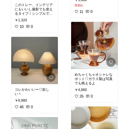
￥3,480
このトレー、インテリア
売切れ
にもいいし撮影でも使え
11
0
るタイプ！シンプルでい
いな☁️
￥1,320
10
0
めちゃくちゃオシャレな
ポット♡ガラス製は写真
でも映えるよ
コレかわいいー♡欲し
￥4,880
い！
26
0
￥6,980
46
0