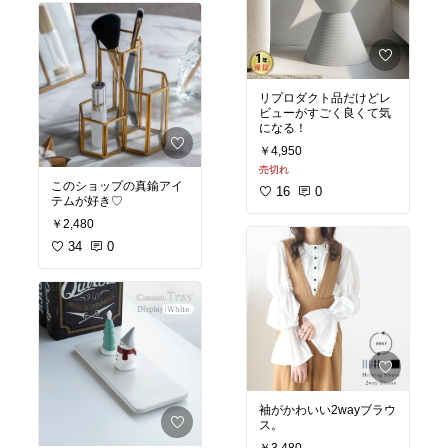
リプロダクト品だけどレ
ビューがすごく良くて気
になる！
￥4,950
売切れ
このショップの真鍮アイ
16
0
テムが好き♡
￥2,480
34
0
袖がかわいい2wayブラウ
ス。