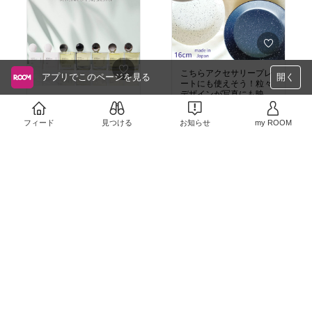
こちらアクセサリープレ
アプリでこのページを見る
開く
ートにも使えそう！粒々
デザインが写真にも映え
インスタで見かけたオシ
そう。
ャレなオイル。写真でも
￥770
映えるボトル♡
フィード
見つける
お知らせ
my ROOM
22
0
￥2,850〜
20
0
【50％クーポン】まだ在
庫ありそう！！
ナリンのアロマが大っ好
￥2,200