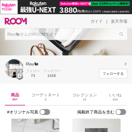
ガイド
楽天市場
|
Risu🐿
フォロー
フォロワー
フォローする
73
141K
商品
コーディネート
コレクション
いいね
907
6
19
494
#オリジナル写真
掲載終了商品を含む