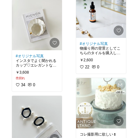
#オリジナル写真
物撮り用の背景としてこ
ちらのタイルを購入しま
#オリジナル写真
した。ツルツルした大理
￥2,600
インスタでよく聞かれる
石風の背景が欲しかった
カップ♡エレガントなデ
ので、大満足！大きさも
22
0
ザイン。
1枚で物撮りにぴった
￥3,608
り。
売切れ
34
0
コレ撮影用に欲しい🌷