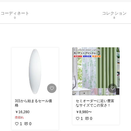
コーディネート
コレクション
0
8
3日から始まるセール価
セミオーダーに近い豊富
格
なサイズでこの安さ！
￥16,280
￥8,980〜
売切れ
1
0
1
0