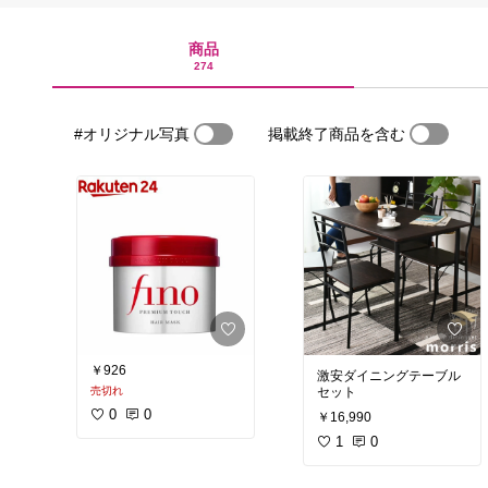
商品
274
#オリジナル写真
掲載終了商品を含む
￥926
激安ダイニングテーブル
売切れ
セット
0
0
￥16,990
1
0