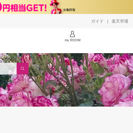
ガイド
楽天市場
|
my ROOM