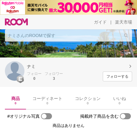
ガイド
楽天市場
|
ナミ
フォロー
フォロワー
フォローする
0
3
商品
コーディネート
コレクション
いいね
0
0
0
0
#オリジナル写真
掲載終了商品を含む
商品はありません