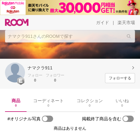
ガイド
楽天市場
|
ナマクラ911
フォロー
フォロワー
フォローする
0
0
商品
コーディネート
コレクション
いいね
0
0
0
0
#オリジナル写真
掲載終了商品を含む
商品はありません