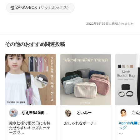
ト レディース スマホ スマホポシェット ショルダーバッグ ショ
ルダーポシェット 長財布 マルチ】★BICO ★ag
ZAKKA-BOX（ザッカボックス）
2022年8月30日に投稿されました
その他のおすすめ関連投稿
なえ🌸5&0歳マ
といみー
ごん
マ
🐈‍⬛
撥水仕様で雨の日にも持
おしゃれなポーチ！
#gonta🐈
たせやすいキッズキーケ
ッグ
ース🤍
リール付きで鍵を取り出
oDonnaの