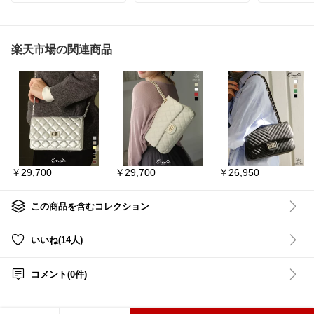
できる✨
編み込みハ
✿ 撥水仕様で雨の日にも
手持ち・肩
持たせやすい
けの
✿ リール付きで鍵を取り
3wayで使
楽天市場の関連商品
出しやすい
A4が入る
✿ ランドセルに付けて鍵
インナーポ
を持たせやすい
が迷子にな
✿ リール付きなら玄関前
でも取り出せる
編み込みの
シンプルな
ランドセルに付けて鍵を
せる感じ◎
持たせやすいです。
撥水仕様で雨の日にも持
底鋲つきで
たせやすいです。
底が汚れに
リール付きで鍵を取り出
に嬉しい◎
￥29,700
￥29,700
￥26,950
しやすいです。
#gonta🐈
🛒気になる方はチェック
ッグで
してみてください👇
他のバッグ
この商品を含むコレクション
す👜
━━━━━━━━━━━
━━━━
🔻楽天市場
いいね(14人)
⋆⸜ まとめてチェックでき
#編み込み
ます ⸝⋆
バッグ
#ハ
コメント(0件)
ショルダー
#アンジェのおすすめア
バッグ
#oD
イテム🌸なえ
おすすめ
#厳選おすすめベビーア