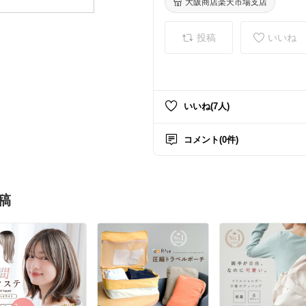
ールバッグ
大阪商店楽天市場支店
投稿
いいね
いいね(7人)
コメント(0件)
稿