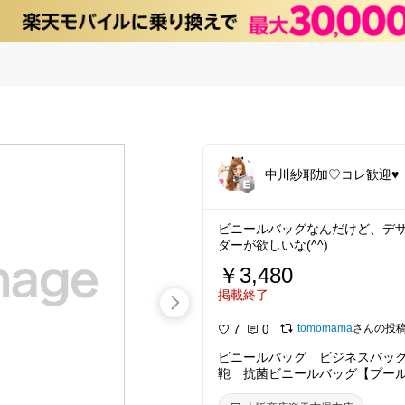
中川紗耶加♡コレ歓迎♥️
ビニールバッグなんだけど、デ
ダーが欲しいな(^^)
￥3,480
掲載終了
tomomama
さんの投
7
0
ビニールバッグ ビジネスバッ
鞄 抗菌ビニールバッグ【プー
ール 旅行 スポーツ 温泉など