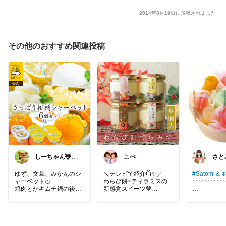
2014年8月19日に投稿されました
その他のおすすめ関連投稿
しーちゃん🦌≡
こぺ
さと
💨
ェと
☕️🌿
ゆず、文旦、みかんのシ
＼テレビで紹介📺✨／
#Satomi＆
ャーベット🍊
わらび餅×ティラミスの
︶︶︶︶︶
焼肉とかキムチ鍋の後に
新感覚スイーツ🤎
食べるの最高です！
果実のおい
ぷるんとしたわらび餅
たゼリーは
香料・着色料不使用の自
に、国産マスカルポーネ
けてくれる
然派🌿✨
チーズを合わせた贅沢感