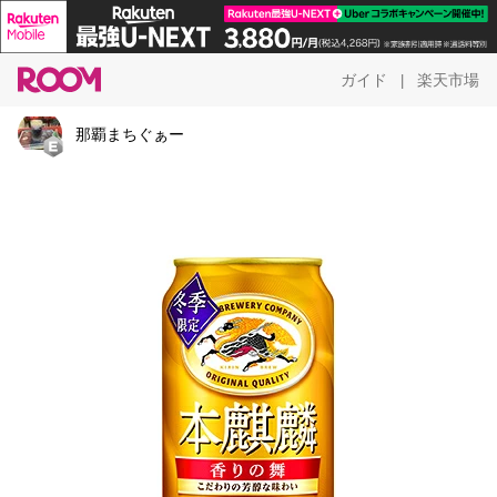
ガイド
楽天市場
|
那覇まちぐぁー