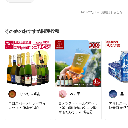
2014年7月4日に投稿されました
その他のおすすめ関連投稿
リンリン🍎あり
みに子
晶
がとうございま
す😊
辛口スパークリングワイ
ꕤクラフトビール4本セッ
アサヒスー
ンセット (9本➕1本)
トꕤ 白麹由来のクエン酸
快辛口 缶(35
がもたらす、柑橘を思わ
せる爽やかな酸味。
そこにフルーティーなホ
ップの香りをまとわせた