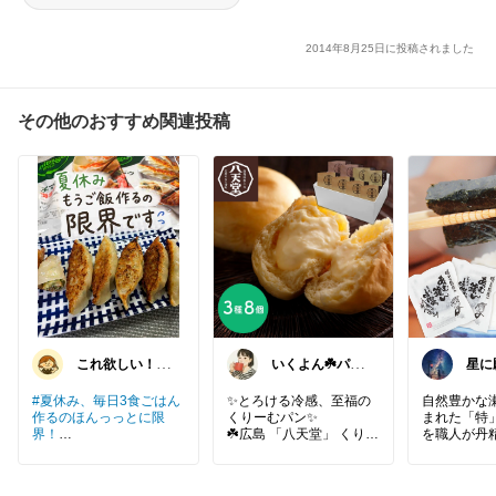
2014年8月25日に投稿されました
その他のおすすめ関連投稿
これ欲しい！こ
いくよん☘️パン
星に
れ良かった！©
のある暮らし✨
ままお
#夏休み、毎日3食ごはん
✨とろける冷感、至福の
自然豊かな
作るのほんっっとに限
くりーむパン✨
まれた「特
界！
☘️広島 「八天堂」 くりー
を職人が丹
むパン3種8個詰合せ
がらの手作
「今日の晩御飯なに？」
けしました
って聞かれるたびに
とろけるような口どけの
上質で厚め