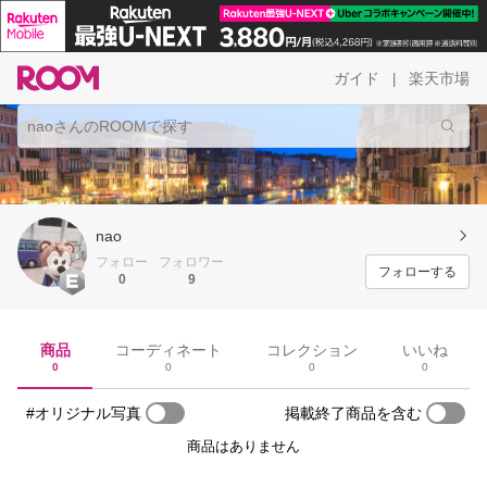
ガイド
楽天市場
|
nao
フォロー
フォロワー
フォローする
0
9
商品
コーディネート
コレクション
いいね
0
0
0
0
#オリジナル写真
掲載終了商品を含む
商品はありません