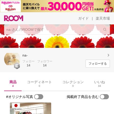
ガイド
楽天市場
|
na-
フォロー
フォロワー
フォローする
14
14
商品
コーディネート
コレクション
いいね
4
0
0
34
#オリジナル写真
掲載終了商品を含む