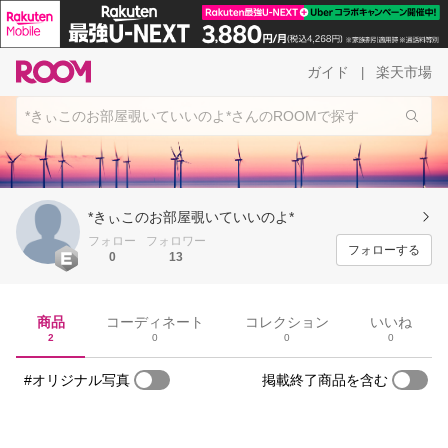
ガイド
楽天市場
|
*きぃこのお部屋覗いていいのよ*
フォロー
フォロワー
フォローする
0
13
商品
コーディネート
コレクション
いいね
2
0
0
0
#オリジナル写真
掲載終了商品を含む