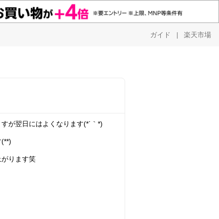
ガイド
楽天市場
|
が翌日にはよくなります(*´｀*)
*)
上がります笑