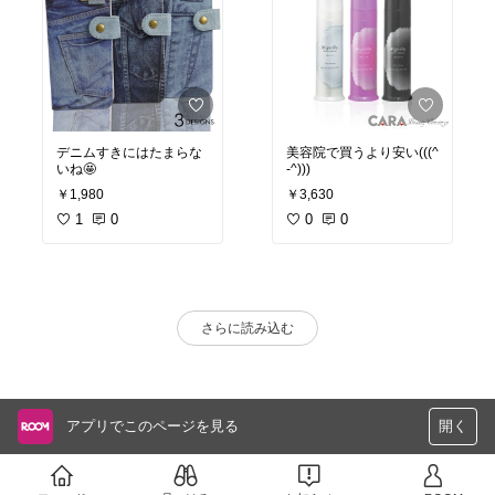
デニムすきにはたまらな
美容院で買うより安い(((^
いね🤩
-^)))
￥1,980
￥3,630
1
0
0
0
さらに読み込む
アプリでこのページを見る
開く