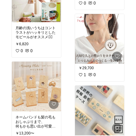
ちゃんは興味津々だよ🩷
0
0
月齢の浅いうちはコント
ラストがハッキリとした
モビールがオススメ☝🏻
￥6,820
0
0
￥29,700
1
0
ネームバンドも髪の毛も
おしゃぶりまで、
何もかも思い出が可愛く
オシャレに残せる❤️
￥13,200〜
可愛すぎる☺️