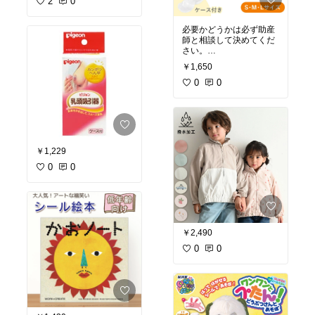
2
0
必要かどうかは必ず助産
師と相談して決めてくだ
さい。
サイズを合わせる必要も
￥1,650
あるから自分に合ったも
のを選ぼう。
0
0
￥1,229
0
0
￥2,490
0
0