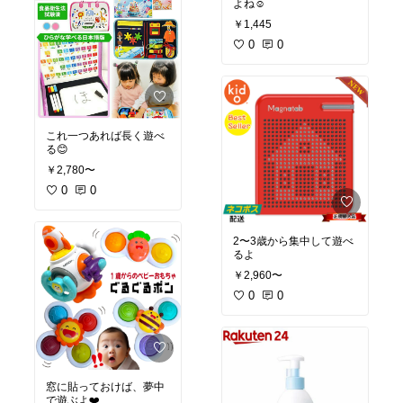
よね☺️
￥1,445
0
0
これ一つあれば長く遊べ
る😊
￥2,780〜
0
0
2〜3歳から集中して遊べ
るよ
￥2,960〜
0
0
窓に貼っておけば、夢中
で遊ぶよ❤️