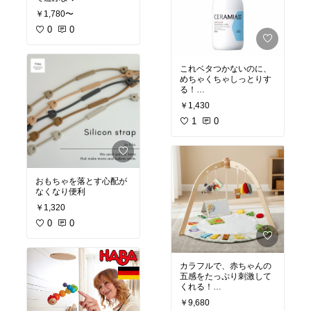
￥1,780〜
0
0
これベタつかないのに、
めちゃくちゃしっとりす
る！
何よりコスパ良し☝🏻
￥1,430
1
0
おもちゃを落とす心配が
なくなり便利
￥1,320
0
0
カラフルで、赤ちゃんの
五感をたっぷり刺激して
くれる！
うつ伏せ寝遊びをすると
￥9,680
きも、ミラーがあると赤