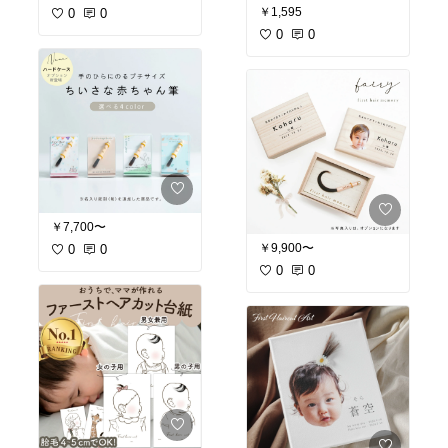
￥1,595
0
0
0
0
￥7,700〜
￥9,900〜
0
0
0
0