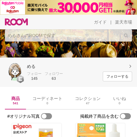
ガイド
楽天市場
|
める
フォロー
フォロワー
フォローする
145
63
商品
コーディネート
コレクション
いいね
541
0
47
0
#オリジナル写真
掲載終了商品を含む