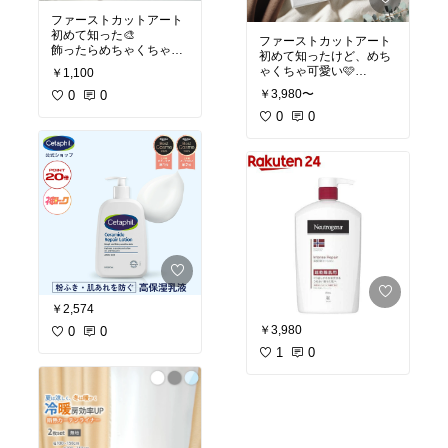
ファーストカットアート
初めて知った🎨
ファーストカットアート
飾ったらめちゃくちゃか
初めて知ったけど、めち
わいいね🩷
ゃくちゃ可愛い🩷
￥1,100
イラストもいいけど、写
￥3,980〜
0
0
真もいいね👍
0
0
￥2,574
￥3,980
0
0
1
0