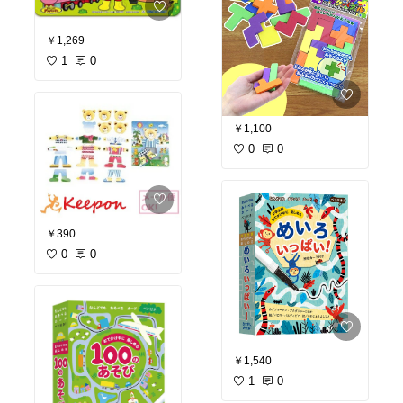
￥1,269
1
0
￥1,100
0
0
￥390
0
0
￥1,540
1
0