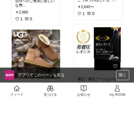
こうゆうのほしいな〜🤔
自分へのご褒美に欲しい
な😳
￥2,640〜
#お買い物メモ
￥2,980
#買い物バッグ
1
0
#お買い物メモ
#自分への
ご褒美
1
#ギフト
0
#お試し
スイーツ
#スイーツ部
アプリでこのページを見る
開く
着圧！最近ブームなのか
な
気になる〜🥺
#ugg
のムートン
とっても可愛い🥺
フィード
見つける
お知らせ
￥1,320
my ROOM
#お買い物メモ
￥22,918〜
0
0
#お買い物メモ
#足元倶楽部
2
0
#秋冬シュー
ズ