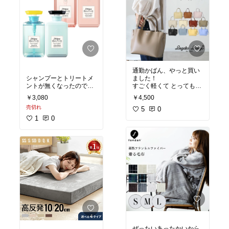
通勤かばん、やっと買い
シャンプーとトリートメ
ました！
ントが無くなったので
すごく軽くて とっても使
新しいのにしよう〜と思
いやすそう😳✨
￥3,080
￥4,500
って購入！
売切れ
#買ってよかった
5
0
香りも良いし サラサラに
#トートバッグ
#ファッシ
1
0
なります！
ョン雑貨
#通勤かばん
#買ってよかった
#ヘアケア
#シャンプー
#
トリートメント
ぜったいあったかいから