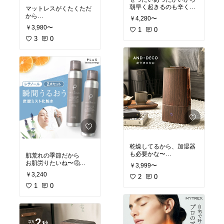
朝早く起きるのも辛くな
マットレスがくたくただ
いね〜😙
から
￥4,280〜
変えなきゃかな〜🤔
￥3,980〜
#毛布
1
#冬
0
#着る毛布
#モノトーンインテリア
3
0
#
ナチュラルインテリア
#マットレス
乾燥してるから、加湿器
も必要かな〜
肌荒れの季節だから
お肌労りたいね〜🤔
￥3,999〜
#お買い物メモ
￥3,240
#生活家電
2
0
#オシャレ家電
#おすすめスキンケア
#保
湿
#秋冬コスメ
1
0