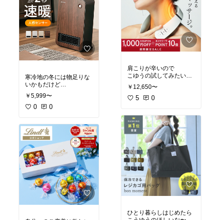
肩こりが辛いので
こゆうの試してみたいな
寒冷地の冬には物足りな
🤔
いかもだけど
￥12,650〜
少し肌寒い季節にはぴっ
￥5,999〜
#お買い物メモ
5
0
#美容部
#
たりかな？
健康グッズ
0
0
#お買い物メモ
#オシャレ家電
#生活家電
ひとり暮らしはじめたら