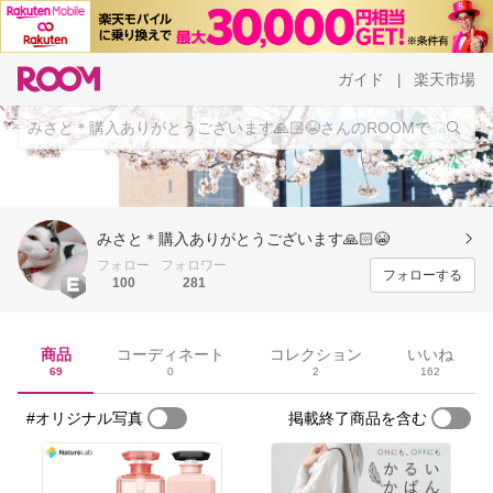
ガイド
楽天市場
|
みさと＊購入ありがとうございます🙏🏻😭
フォロー
フォロワー
フォローする
100
281
商品
コーディネート
コレクション
いいね
69
0
2
162
#オリジナル写真
掲載終了商品を含む