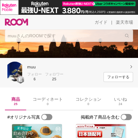
ガイド
楽天市場
|
muu
フォロー
フォロワー
フォローする
6
25
商品
コーディネート
コレクション
いいね
25
0
0
24
#オリジナル写真
掲載終了商品を含む