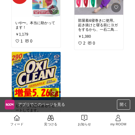
部屋着&寝巻きに使用。
いや〜。本当に助かって
起き抜けと寝る前にヨガ
をするから、一石二鳥な
感じ。ウエストゴムがね
￥1,179
￥1,380
じねじしないし、ゴムが
1
0
強くないのに苦しくなく
2
0
て着心地が抜群！
アプリでこのページを見る
開く
もう、これは何度もリピ
ートしてます。
￥3,925
3
0
フィード
見つける
お知らせ
my ROOM