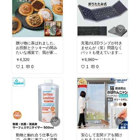
贈り物に喜ばれました。
充電のLEDランプが付き
お煎餅とクッキーの間み
ませんが（笑）問題なく
たいな感覚で、我が家用
パットも使えています。
にも購入。
仕事で動画や写真を撮っ
￥4,320
￥6,960〜
今後も贈り物に利用させ
て文章も打たなくてはな
て頂きます。
1
0
らないので、iphone用に
1
0
買い時間短縮になりまし
た。
普段もMacを使用してい
るのであまり困惑するこ
とはありませんが、Mac
のキーボード操作と少し
の違いはありますが困る
ほどではないです。
動物と触れ合う仕事なの
安心して玄関ドアを開け
で、仕事に来ていく洋服
られるようになりまし