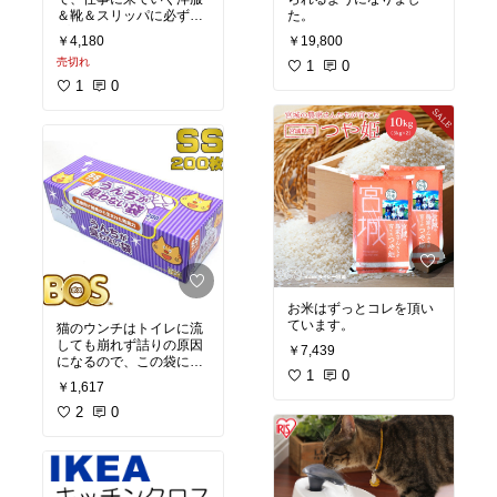
＆靴＆スリッパに必ずス
た。
プレーしています。
￥4,180
￥19,800
希釈するのでしばらく使
売切れ
えます。
1
0
1
0
お米はずっとコレを頂い
ています。
猫のウンチはトイレに流
しても崩れず詰りの原因
￥7,439
になるので、この袋に入
1
0
れて可燃ゴミに出してい
￥1,617
ます。
全く臭わないし生ゴミも
2
0
コレに入れてます。
本当に臭わないです。