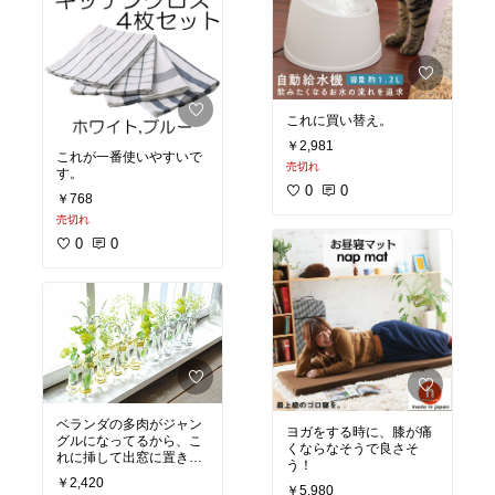
これに買い替え。
￥2,981
これが一番使いやすいで
売切れ
す。
0
0
￥768
売切れ
0
0
ベランダの多肉がジャン
ヨガをする時に、膝が痛
グルになってるから、こ
くならなそうで良さそ
れに挿して出窓に置きた
う！
い。
￥2,420
￥5,980