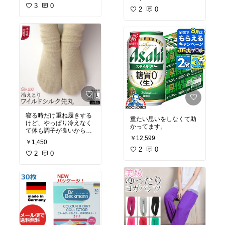
3
0
2
0
寝る時だけ重ね履きする
重たい思いをしなくて助
けど、やっぱり冷えなく
かってます。
て体も調子が良いから冷
￥12,599
えとりがやめられない。
￥1,450
2
0
2
0