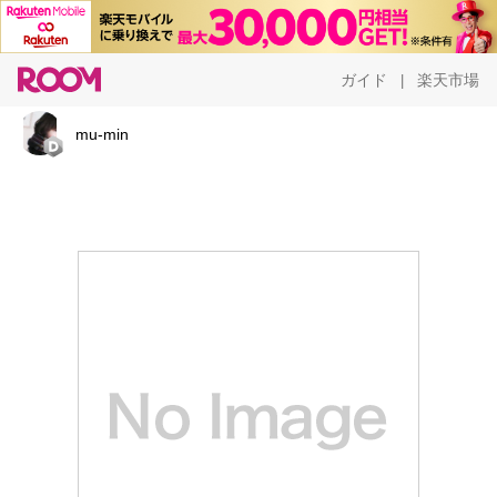
ガイド
楽天市場
|
mu-min