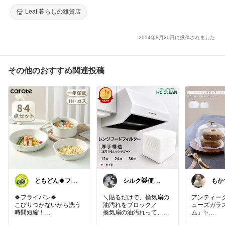
Leaf 暮らしの雑貨店
2014年8月20日に投稿されました
その他のおすすめ関連投稿
ともどん🍀フラ
シルク🐱便利な
もか
イパン料理ある
暮らし
あり
暮らし🍳
いま
🍀フライパン🍀
＼貼るだけで、換気扇の
アンティー
こびりつかないから洗う
油汚れをブロック／
ューズガラ
時間短縮！
換気扇の油汚れって、放
ム」✨
コンパクトに収納可能♪
っておくとこびりついて
焼き菓子や