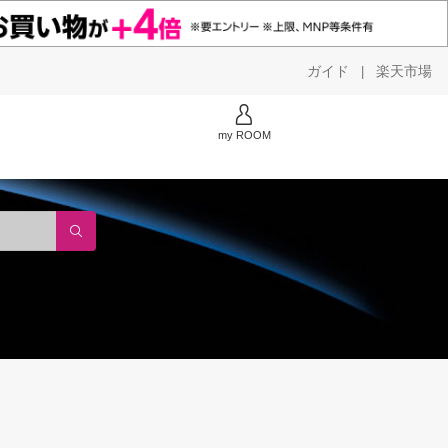
ガイド
楽天市場
|
my ROOM