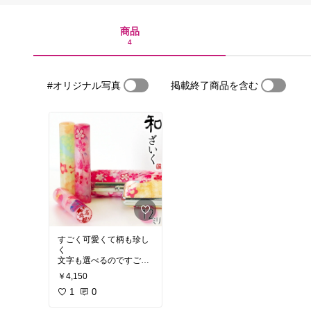
商品
4
#オリジナル写真
掲載終了商品を含む
すごく可愛くて柄も珍し
く
文字も選べるのですごく
よかった！
￥4,150
1
0