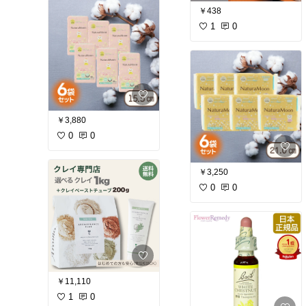
￥438
1
0
￥3,880
0
0
￥3,250
0
0
￥11,110
1
0