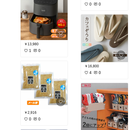
0
0
￥13,980
1
0
￥16,800
4
0
￥2,916
0
0