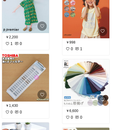
￥2,200
￥998
1
0
0
1
￥1,430
￥6,600
0
0
0
0