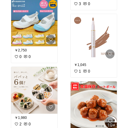
3
0
￥2,750
0
0
￥1,045
1
0
￥1,980
2
0