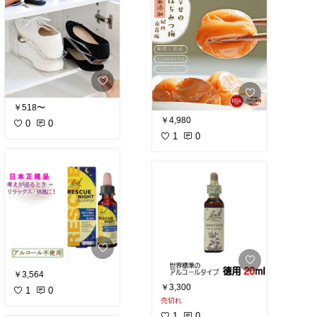
￥518〜
￥4,980
0
0
1
0
￥3,564
￥3,300
1
0
売切れ
1
0