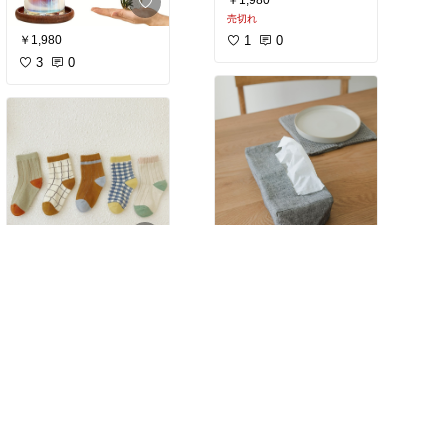
売切れ
1
0
￥1,980
3
0
￥1,550
これ、お気に入りです。
3
0
￥1,760
売切れ
2
0