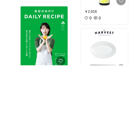
￥2,916
0
0
￥1,650
2
0
￥2,640
2
0