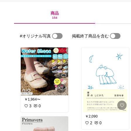
商品
154
#オリジナル写真
掲載終了商品を含む
￥1,964〜
3
0
￥2,090
2
0