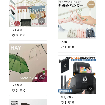
￥1,398
0
0
￥380
1
0
￥4,950
3
0
￥1,380〜
1
0