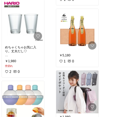
めちゃくちゃお気に入
り。丈夫だし♡
￥5,180
ビールグラスです。笑
1
0
￥1,980
売切れ
2
0
￥1,980