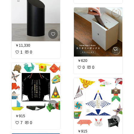
￥11,330
1
0
￥620
0
0
￥915
7
0
￥915