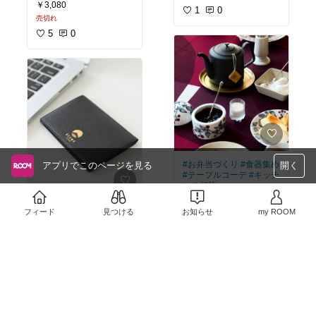
￥3,080
す。
ザー使いで、自分用には
1
0
売切れ
もちろんギフトにもおす
#必需品
#ランドリー
すめ。iPhone7/8対応
5
0
#モバイルケース
#お弁当づくり
#食器集め
アプリでこのページを見る
開く
#テーブルコーデ
#キッチ
ンの相棒
￥18,000
BEAMS JAPANのスーベ
フィード
見つける
お知らせ
my ROOM
2
0
ニールアイテムで5本の
指に入る人気アイテムで
ある"パス&カードケー
￥1,430
ス"は、定期券・名刺・カ
売切れ
ード等をまとめて収納
し、それぞれの目的別に
1
0
ストレスなく使用できる
ような構造。必要最小限
にして、完成された美し