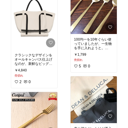
100均一を10年ぐらい使
っていましたが、一生物
を手に入れようと。
￥1,799
クラシックなデザインを
#テーブルコーデ
#キッチ
オールキャンバス仕上げ
売切れ
ンの相棒
#あったら便利
なのが、新鮮なビッグト
#オリジナル写真
5
0
ートバッグ。広めのマチ
￥4,840
で中が見やすく、オール
売切れ
キャンバスの軽い作りな
ので、通勤、通学、ママ
2
0
バッグとして荷物の多い
日に大活躍します。サイ
ドについたスナップベル
トを留めると、違ったシ
ルエットで持つことが出
来る2WAY仕様。底が汚
れにくいよう、底鋲が付
いているので、お外への
お出かけでもラフに使え
ます。