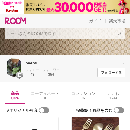
ガイド
楽天市場
|
beens
フォロー
フォロワー
フォローする
48
356
商品
コーディネート
コレクション
いいね
1,674
0
35
1,444
#オリジナル写真
掲載終了商品を含む