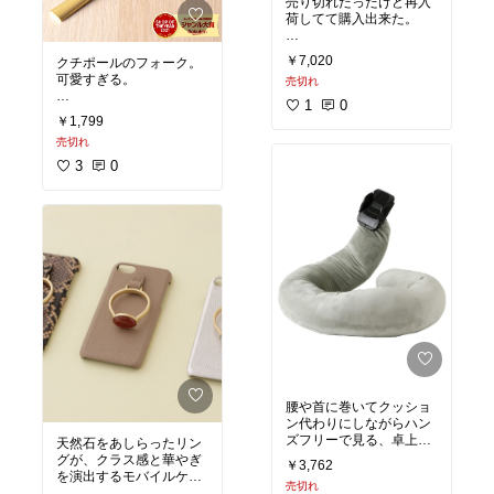
売り切れだったけど再入
#ファッション雑貨
#自分
荷してて購入出来た。
へのご褒美
#プチプラ
#2
020秋冬
#ファッション雑貨
#自分
￥7,020
クチポールのフォーク。
へのご褒美
#2020秋冬
#
可愛すぎる。
売切れ
オリジナル写真
1
0
#食器集め
#あったら便利
￥1,799
#テーブルコーデ
#キッチ
売切れ
ンの相棒
#オリジナル写
真
3
0
腰や首に巻いてクッショ
ン代わりにしながらハン
ズフリーで見る、卓上で
天然石をあしらったリン
見やすい高さに自立させ
グが、クラス感と華やぎ
￥3,762
たり、寝転んでも安定し
を演出するモバイルケー
売切れ
た状態で固定ができま
ス。大人っぽく持てるレ