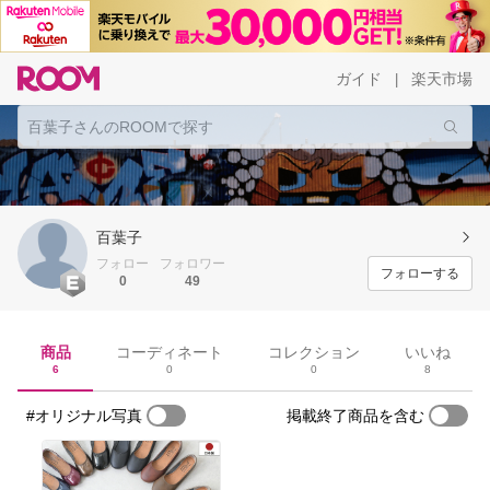
ガイド
楽天市場
|
百葉子
フォロー
フォロワー
フォローする
0
49
商品
コーディネート
コレクション
いいね
6
0
0
8
#オリジナル写真
掲載終了商品を含む