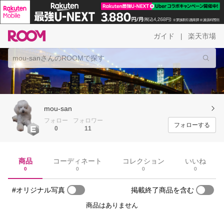
ガイド
楽天市場
|
mou-san
フォロー
フォロワー
フォローする
0
11
商品
コーディネート
コレクション
いいね
0
0
0
0
#オリジナル写真
掲載終了商品を含む
商品はありません