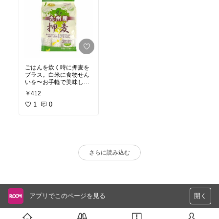
ごはんを炊く時に押麦を
プラス。白米に食物せん
いを〜お手軽で美味しー
ヘルシーオススメデス。
￥412
1
0
さらに読み込む
アプリでこのページを見る
開く