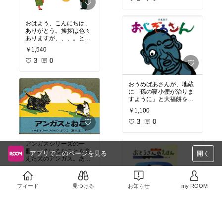
#えほん
たのですが、ある日、階
#絵本のある生活
段を直し扉に油を指して
#子育て
しまったので音がしなく
#育児
おはよう、こんにちは、
なりました。ジョージー
#幼稚園
ありがとう。挨拶は色々
は他の家を探しますが上
#保育園
ありますが、、、。と主
手く行きません。そのう
#こども園
人公が説明しますが、彼
ち、元の家の扉や階段に
￥1,540
がいうには「挨拶という
ガタがきて、元のおうち
ものは大切ではあるけれ
3
0
に戻ることができまし
ど、言葉とか礼儀だけで
た。
語れるものではない」と
いうこと。
おうめばあさんが、地蔵
#こども
色んなシチュエーション
に「孫の寝小便が治りま
#子ども
で、あいさつの方法が変
すように」と大福餅を備
#親子
わるというのを色んな例
えた。その大福餅が食べ
#絵本
￥1,100
題を出してくれます。
たくて、よだれを垂らす
#えほん
例えば、友達、いつも元
お地蔵さん。そのよだれ
3
0
#絵本のある生活
気な高校生が落ち込んで
を踏んづけて転ぶ犬、転
#子育て
る時、泥棒！、警察、宇
ぶ犬を見て笑いすぎて道
#育児
宙人！？と色々。
アンガスシリーズの一
を曲がりきらず川に落ち
#幼稚園
挨拶は、やれば良いとい
冊。いろいろなことを覚
る、そのせいで土壌が飛
#保育園
アプリでこのページを見る
開く
うものではなく、シチュ
えた犬のアンガス。ある
び出し、、、と連鎖が起
#こども園
エーションによって変わ
日家に来た子猫にアンガ
こり最後にはなぜか寝小
￥1,210
るという気づきは大切で
スは興味を持ちます。自
便が治ってしまいう。ヘ
す。
分がダメと言われてい
3
0
ンテコなお話ですw。
フィード
見つける
お知らせ
my ROOM
た、ソファの上でくつろ
#こども
いで、人のものを取って
#子ども
食べる子猫。近寄ろうと
#親子
すると、ひょいっとアン
#絵本
ガスが届かない場所に逃