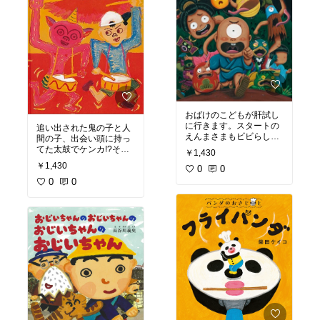
おばけのこどもが肝試し
に行きます。スタートの
追い出された鬼の子と人
えんまさまもビビらしま
間の子、出会い頭に持っ
すよ笑。おばけのこども
てた太鼓でケンカ!?そし
￥1,430
だって、「食ってやろう
たら、家からお父さんと
￥1,430
か」と言われれば、そり
0
0
お母さんが太鼓で加勢!?
ゃ怖い！
そしたら家の犬と猫も!?
0
0
でも、あれやこれやで怖
どんどん増えて鬼と人間
いオバケを追い払って無
の太鼓勝負!?ドーンと合
事帰還。
えばみんなで爆笑!?
でも、あれ？一人多いよ
音楽の導入にも楽しん
うですよ👻
で！
おばけの子ども達と一緒
にゾゾッと涼しくなる楽
しい絵本です。
同じオバケ達の続編「お
ばけのしかえし」もどう
ぞ。