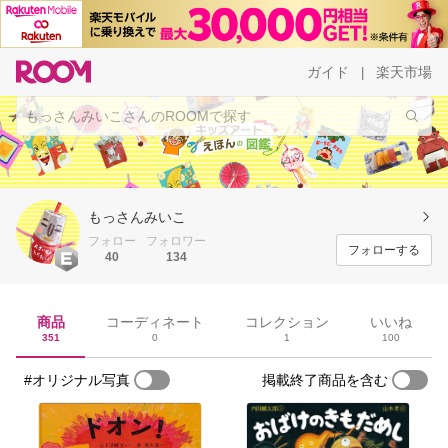
ガイド
楽天市場
|
もっさんみいこ
フォロー
フォロワー
フォローする
40
134
商品
コーディネート
コレクション
いいね
351
0
1
100
#オリジナル写真
掲載終了商品を含む