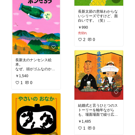
長新太節の意味わからな
いシリーズですけど、面
白いです。（笑）
かんたんなストーリーな
￥990
ので年少さんでも笑顔に
売切れ
なりまもくもく出てきた
雲が手の形になってお出
2
0
掛けします。山を見つけ
たら、その手の雲がおに
ぎりにしてしまい、ビル
を見つけたらビルもおに
長新太のナンセンス絵
ぎりに。
本。
山やビルなので食べられ
なぜ、頭がゴムなのかは
ません。
置いといて笑、ゴムなの
と言っておきながら、最
￥1,540
で、スーパーボールのよ
後におにぎりにされてし
うにいろんな所へ飛んで
1
0
まうのは、お母さん。
いきます。鬼の角にぶつ
お母さん食べられないは
かって飛んでいったり、
ずだけど猫が狙っている
おばけにぶつかって飛ん
のがシュールで面白いで
でいったり、ハリネズミ
す。
は、、、？
結婚式と言うひとつのス
ぶつかる前に、「それに
トーリーを軸年ながら
ぶつかって大丈夫？？」
も、場面場面で繰り広げ
とちょっとドキッとさせ
られる状況を、はやくち
￥1,485
られ、その結果が面白
ことばで紹介されます。
い。
小学生くらいから言葉に
1
0
年中くらいから楽しめそ
興味を持ち始めた子ども