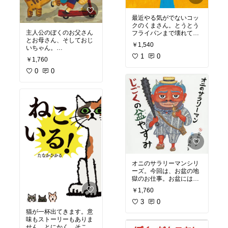
#こども
最近やる気がでないコッ
#子ども
クのくまさん。とうとう
#親子
主人公のぼくのお父さん
フライパンまで壊れてし
#絵本
とお母さん、そしておじ
まい、街に買いにいき、
￥1,540
#えほん
いちゃん。
勧められるがまま怪しい
#絵本のある生活
ぼくは、おじいちゃんの
パンダ柄フライパン。
1
0
￥1,760
#子育て
お父さん、おじいちゃん
ふたを開けると小さいパ
#育児
のおじいちゃんのことが
0
0
ンダが！なん料理を教え
#幼稚園
気になり、そこからどん
てくれ小さいパンダ。お
#保育園
どんと遡って、ひいひい
いしくなる呪文もかわい
#こども園
ひいひいひいひ
くて、読み聞かせでみん
い、、、、おじいちゃん
なで唱えても楽しそう！
と繋がり最後は⁉︎
最後は大変な事になって
「ひい」が増えていくの
小さいパンダとお別れに
で読み聞かせにも面白
なっちゃうけど。😊でも
く、時代を物語る絵も面
おいしいレストランは大
白い。そして、命のつな
繁盛。
がりの壮大さにハッとさ
かわいい楽しいお話で
せられる絵本です。
いつ読んでも楽しいです
オニのサラリーマンシリ
が、ご先祖様を思うお盆
ーズ。今回は、お盆の地
にも最適の絵本です。
獄のお仕事。お盆にはじ
ごくの亡者達は、それぞ
￥1,760
#こども
れのおうちに里帰り。そ
#子ども
の間に行われる、じごく
3
0
#親子
の大掃除のお話。画面い
猫が一杯出てきます。意
#絵本
っぱいに描かれる地獄を
味もストーリーもありま
#えほん
よくみると、突っ込みた
せん。とにかく、そこか