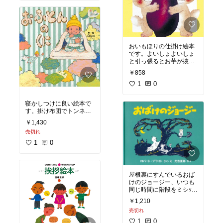
うまに変身してくれま
す。その後も船になった
り橋になったり。よいお
もちゃは、こどもの想像
力のままに自由に変化し
ます（見立てて遊べま
おいもほりの仕掛け絵本
す）。積み木遊びや、自
です。よいしょよいしょ
然工作遊びの導入にも良
と引っ張るとお芋が抜け
ます。
￥858
「おおきなかぶ」絵本の
ように動物たちが動物た
1
0
ちを引っ張って伸びてい
くのも仕掛けで表現。地
寝かしつけに良い絵本で
面の下ではモグラさん達
す。掛け布団でトンネル
も引っ張っています。
を作ってくぐると、おふ
お芋の季節に楽しい絵本
￥1,430
とんのくにに行けちゃう
です。
売切れ
という物語。空を飛んだ
り、フワフワ食べ物を食
1
0
#こども
べたり、フワフワで色ん
#子ども
な建物や乗り物を作った
#親子
り。眠ったら楽しい世界
#絵本
で遊べると思わせてくれ
#えほん
屋根裏にすんでいるおば
る絵本です。
#絵本のある生活
けのジョージー、いつも
#子育て
同じ時間に階段をミシｯと
#こども
#育児
言わせ、扉をギィーと開
#子ども
￥1,210
#幼稚園
けるのが日課。その音
#親子
#保育園
売切れ
が、その家に住む家族達
#絵本
#こども園
の生活の合図になってい
1
0