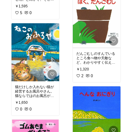
#絵本のある生活
くなるところがちらほ
しこからねこが、ババー
#子育て
￥1,595
ら。楽しい夏の一冊で
ーンと出てきます。痛快
#育児
す。
で面白い。
5
0
#幼稚園
ナンセンス絵本。
#保育園
でも、猫かわいい。
#こども園
だんごむしのすんでいる
ところ食べ物や天敵な
ど、わかりやすく伝えて
います。
￥1,320
だんごむしの語り口調で
進むので、小さい子ども
2
0
でも理解しやすいです。
わしのちぎり絵で描かれ
猫だけしか入れない猫が
ているので、それもなか
経営するお風呂やさん。
猫ならではのお風呂が一
杯。マタタビお風呂やタ
￥1,650
ワーお風呂どれもねこた
ちが喜びそうです。
0
0
気持ち良さそうにしてい
る猫を見ていると自分達
もお風呂に入りたくある
かもね😃