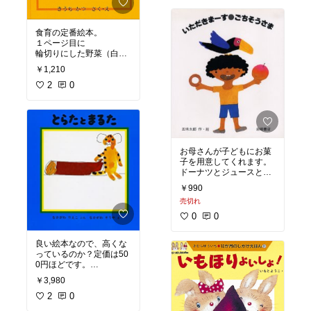
うです😃。
におすすめ。早口言葉に
注目しても絵に注目して
も面白い一冊です。
食育の定番絵本。
１ページ目に
輪切りにした野菜（白黒
で表現）が描かれ「こ
￥1,210
れ なあに」次のページ
をめくると、白黒の絵が
2
0
カラフルになり、実物の
野菜のイラストが描かれ
ます。
白ねぎ、れんこん、ピー
マン、タケノコ、さつま
いも、キャベツ、玉ね
お母さんが子どもにお菓
ぎ、トマト、きゅうり、
子を用意してくれます。
にんじん、カボチャ。
ドーナツとジュースとり
実際に野菜を切ってみた
んご。途中まで食べた男
￥990
り、切った野菜に絵の具
の子がどこかへ行ってい
をつけて野菜スタンプに
売切れ
る間、鳥がジュースを飲
して遊ぶと、より理解が
み、熊がドーナツとリン
0
0
深まりますね。
ゴを食べ、最後に来たワ
ニは、なんとテーブルや
良い絵本なので、高くな
お皿まで！
っているのか？定価は50
ヘンテコで面白い絵本で
0円ほどです。
す。
とらたが見つけた丸太。
￥3,980
とらたが「うまだ」と言
えば、「そりゃ、もちろ
2
0
ん私は馬だ」とまるたが