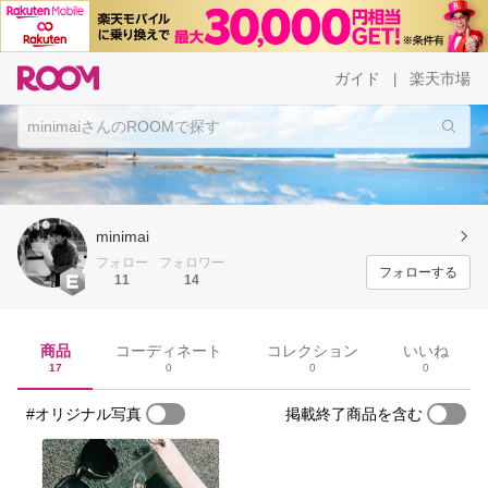
ガイド
楽天市場
|
minimai
フォロー
フォロワー
フォローする
11
14
商品
コーディネート
コレクション
いいね
17
0
0
0
#オリジナル写真
掲載終了商品を含む