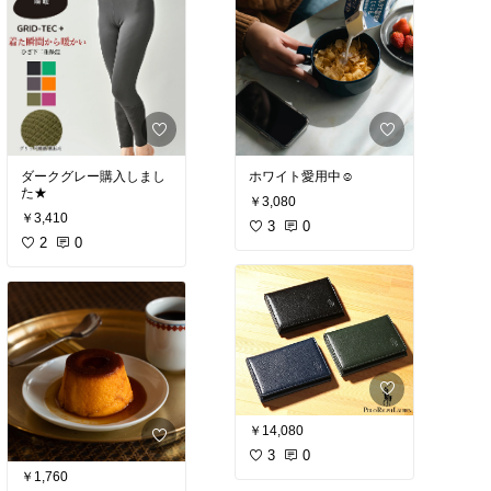
ダークグレー購入しまし
ホワイト愛用中☺︎
た★
￥3,080
￥3,410
3
0
2
0
￥14,080
3
0
￥1,760