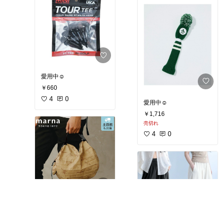
愛用中☺︎
￥660
4
0
愛用中☺︎
￥1,716
売切れ
4
0
ホワイトバーチ愛用中☺︎
￥2,200