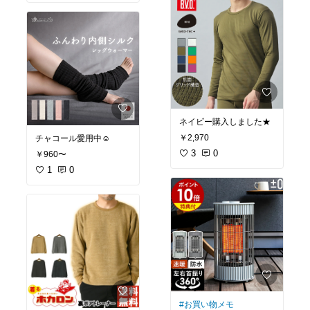
ネイビー購入しました★
￥2,970
チャコール愛用中☺︎
3
0
￥960〜
1
0
#お買い物メモ