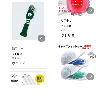
愛用中☺︎
￥3,980
売切れ
1
0
愛用中☺︎
￥1,848
売切れ
2
0
#買ってよかった
￥789〜
3
0