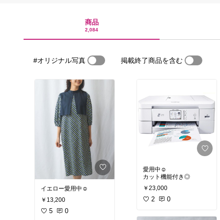
商品
2,084
#オリジナル写真
掲載終了商品を含む
愛用中☺︎
カット機能付き◎
￥23,000
イエロー愛用中☺︎
2
0
￥13,200
5
0