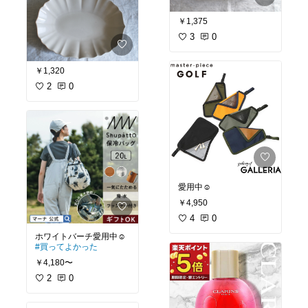
￥1,375
3
0
￥1,320
2
0
愛用中☺︎
￥4,950
4
0
#買ってよかった
￥4,180〜
2
0