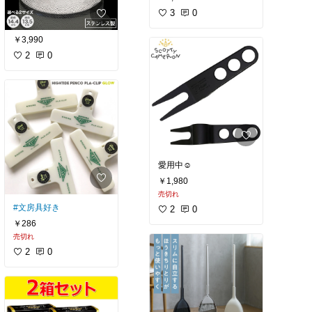
3
0
￥3,990
2
0
愛用中☺︎
￥1,980
売切れ
#文房具好き
2
0
￥286
売切れ
2
0