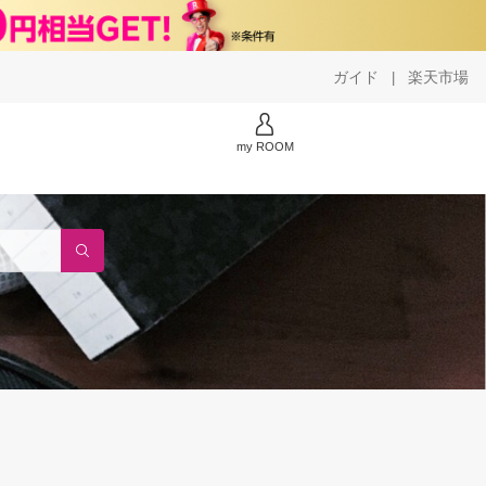
ガイド
楽天市場
|
my ROOM