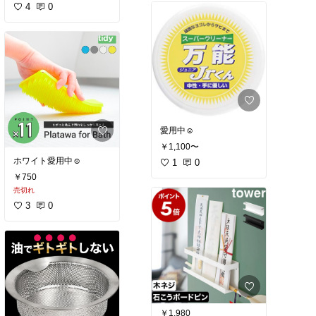
4
0
愛用中☺︎
￥1,100〜
ホワイト愛用中☺︎
1
0
￥750
売切れ
3
0
￥1,980