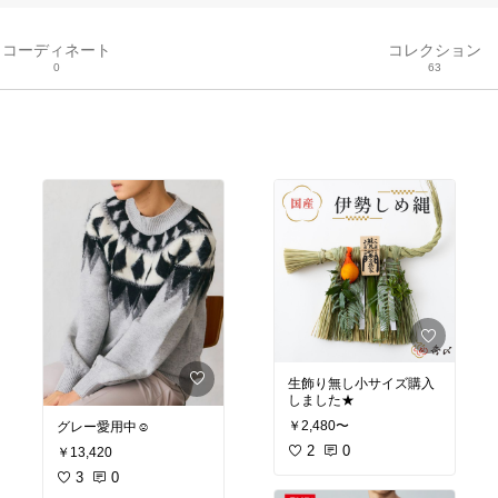
コーディネート
コレクション
0
63
生飾り無し小サイズ購入
しました★
￥2,480〜
グレー愛用中☺︎
2
0
￥13,420
3
0