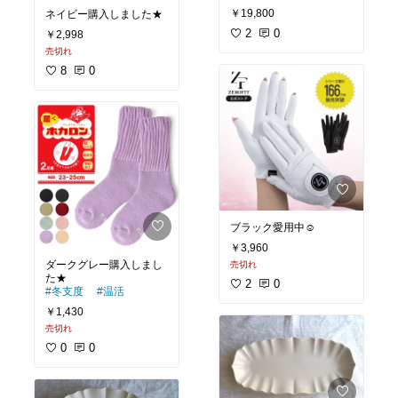
￥19,800
ネイビー購入しました★
2
0
￥2,998
売切れ
8
0
ブラック愛用中☺︎
￥3,960
ダークグレー購入しまし
売切れ
2
0
#冬支度
#温活
￥1,430
売切れ
0
0