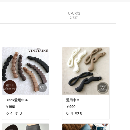
いいね
2,737
Black愛用中☺︎
愛用中☺︎
￥990
￥990
4
0
4
0