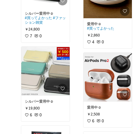
#買ってよかった
#ファッ
ション雑貨
#買ってよかった
￥24,800
￥2,860
7
0
4
0
シルバー愛用中☺︎
愛用中☺︎
￥19,800
￥2,508
6
0
6
0