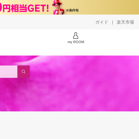
ガイド
楽天市場
|
my ROOM