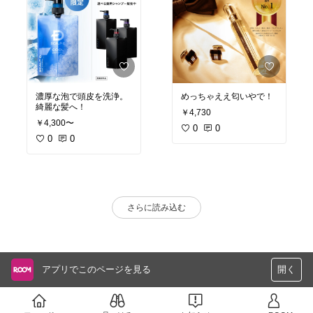
濃厚な泡で頭皮を洗浄。
めっちゃええ匂いやで！
綺麗な髪へ！
￥4,730
￥4,300〜
0
0
0
0
さらに読み込む
アプリでこのページを見る
開く