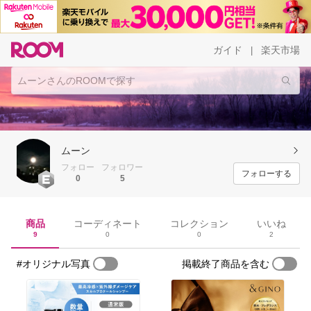
ガイド
楽天市場
|
ムーン
フォロー
フォロワー
フォローする
0
5
商品
コーディネート
コレクション
いいね
9
0
0
2
#オリジナル写真
掲載終了商品を含む