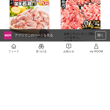
去年とラインナップ変わ
アプリでこのページを見る
開く
ってるやつ。
ひき肉バージョン
今年はモモだけに。ムネ
去年と豚肉の値段合わせ
やめた
￥13,000〜
るため、こちらに
フィード
見つける
お知らせ
my ROOM
4
0
￥12,000〜
3
0
今年はどれも値上げして
るな〜