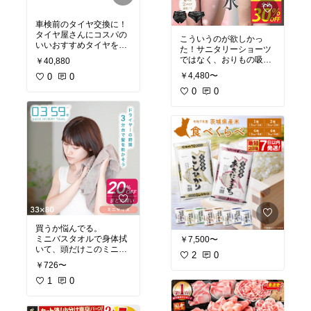
車検前のタイヤ交換に！
タイヤ屋さんにコスパの
こういうのが欲しかっ
いいおすすめタイヤを聞
た！サニタリーショーツ
いて候補にしてるよ！私
ではなく、おりもの吸水
￥40,880
のおすすめ！
機能つきのショーツ。デ
￥4,480〜
0
0
ザインも◎
#着心地重視
#吸汗速乾
0
0
#楽してキレイ
買うか悩んでる。
ミニバスタオルで身体拭
￥7,500〜
いて、頭だけこのミニタ
2
0
オルを使う想定。ほんと
￥726〜
に時短になるのかな〜
#
便利グッズ
1
0