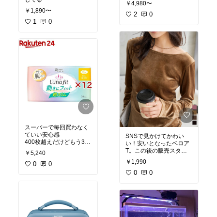
￥4,980〜
￥1,890〜
2
0
1
0
スーパーで毎回買わなく
ていい安心感
SNSで見かけてかわい
400枚越えだけどもう3回
い！安いとなったベロア
もリピ
T。この後の販売スター
￥5,240
トで買えるかな。
#プチ
￥1,990
0
0
プラ
#楽ちんファッショ
ン
#ワンマイルウェア
0
0