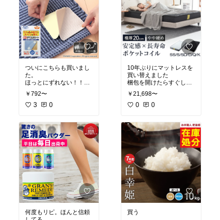
ついにこちらも買いまし
10年ぶりにマットレスを
た。
買い替えました
ほっとにずれない！！
梱包を開けたらすぐしっ
リビングのラグだけじゃ
かり広がり、すぐに使え
￥792〜
￥21,698〜
なく、寝室のヘッドボー
る状態になりました。
ドの脚や、キッチンのフ
3
0
これまで使っていたもの
0
0
ライパン収納にも使えて
に比べ、少し柔らかく感
ます！！
#買ってよかっ
じたので腰が痛くならな
た
#ナチュラルインテリ
いか不安でしたが、数日
ア
#模様替え
#ベッドル
寝てみてもそのようなこ
ーム
とはありませんでした。
コイルの軋む音もなく、
横向き寝でも肩が痛くな
らず快適です。耐久性に
も期待
何度もリピ。ほんと信頼
買う
してる