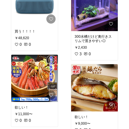
買う！！！！
300水槽だけど奥行きス
￥48,620
リムで置きやすい◎
0
0
￥2,430
3
0
欲しい！
￥11,000〜
欲しい！
0
0
￥9,000〜