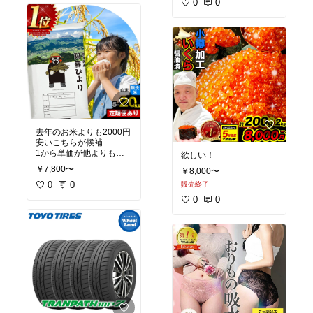
0
0
去年のお米よりも2000円
安いこちらが候補
1から単価が他よりも安
欲しい！
い！
￥7,800〜
￥8,000〜
0
0
販売終了
0
0