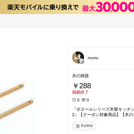
mono
木の雑貨
￥288
掲載終了
0
0
『ボヌールシリーズ木製キッチン
2』【クーポン対象商品】【木の
ュラ」】
Eureka