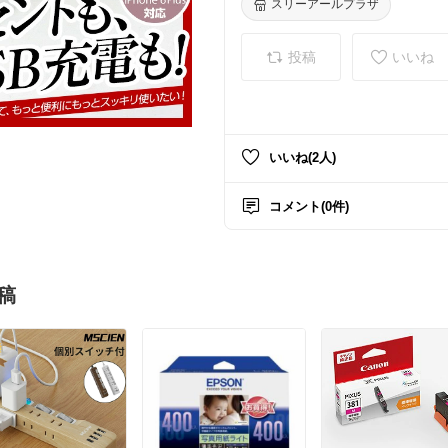
スリーアールプラザ
投稿
いいね
いいね(2人)
コメント(0件)
稿