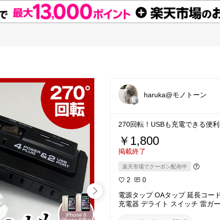
haruka@モノトーン
270回転！USBも充電できる便
￥1,800
掲載終了
楽天市場でクーポン配布中
2
0
電源タップ OAタップ 延長コード
充電器 デライト スイッチ 雷ガード iPh
ホ スマートフォン 充電 【PSE